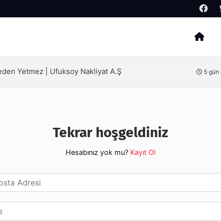
Arama
Neden Yetmez | Ufuksoy Nakliyat A.Ş
5 gün
Tekrar hoşgeldiniz
Hesabınız yok mu?
Kayıt Ol
esi