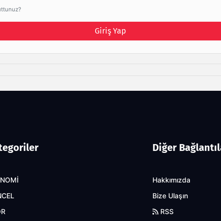
uttunuz?
Giriş Yap
tegoriler
Diğer Bağlantıl
ONOMİ
Hakkımızda
NCEL
Bize Ulaşın
OR
RSS