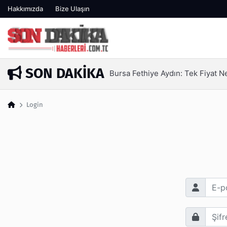
Hakkımızda
Bize Ulaşın
SON DAKIKA
Bursa Fethiye Aydın: Tek Fiyat 
2 gün önce
Login
E-posta Adr
Şifre