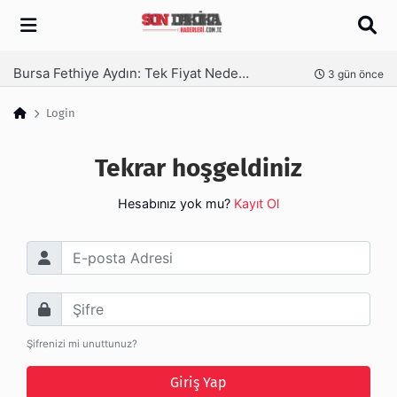
Arama
Bursa Fethiye Aydın: Tek Fiyat Neden Yetmez | Ufuksoy Nakliyat A.Ş
nce
3 gün önce
Login
Tekrar hoşgeldiniz
Hesabınız yok mu?
Kayıt Ol
E-posta Adresi
Şifre
Şifrenizi mi unuttunuz?
Giriş Yap