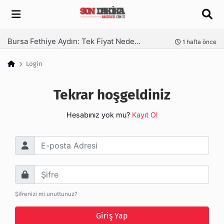
Arama
Bursa Fethiye Aydın: Tek Fiyat Neden Yetmez | Ufuksoy Nakliyat A.Ş
nce
1 hafta önce
Login
Tekrar hoşgeldiniz
Hesabınız yok mu?
Kayıt Ol
E-posta Adresi
Şifre
Şifrenizi mi unuttunuz?
Giriş Yap