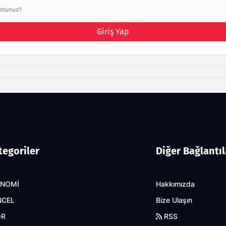
uttunuz?
Giriş Yap
tegoriler
Diğer Bağlantıl
ONOMİ
Hakkımızda
NCEL
Bize Ulaşın
OR
RSS