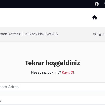
Arama
Neden Yetmez | Ufuksoy Nakliyat A.Ş
3 gün
Tekrar hoşgeldiniz
Hesabınız yok mu?
Kayıt Ol
esi