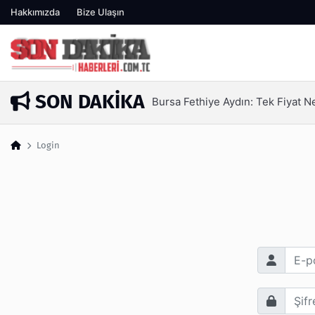
Hakkımızda
Bize Ulaşın
SON DAKIKA
Bursa Fethiye Aydın: Tek Fiyat 
1 gün önce
Login
E-posta Adr
Şifre