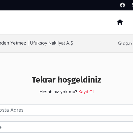
Arama
Neden Yetmez | Ufuksoy Nakliyat A.Ş
2 gün
Tekrar hoşgeldiniz
Hesabınız yok mu?
Kayıt Ol
esi