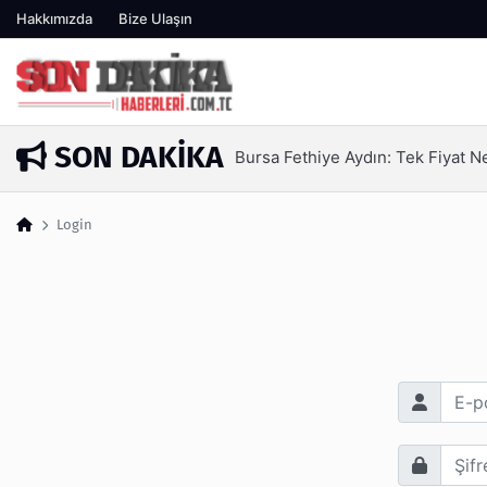
Hakkımızda
Bize Ulaşın
SON DAKIKA
Bursa Fethiye Aydın: Tek Fiyat 
7 dakika önce
Login
E-posta Adr
Şifre