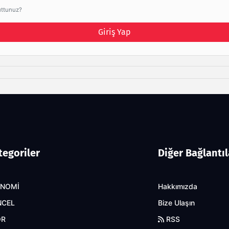
uttunuz?
Giriş Yap
tegoriler
Diğer Bağlantıl
ONOMİ
Hakkımızda
NCEL
Bize Ulaşın
OR
RSS