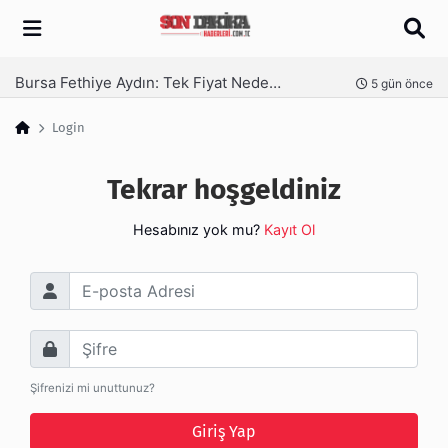
Arama
Bursa Fethiye Aydın: Tek Fiyat Neden Yetmez | Ufuksoy Nakliyat A.Ş
nce
5 gün önce
Login
Tekrar hoşgeldiniz
Hesabınız yok mu?
Kayıt Ol
E-posta Adresi
Şifre
Şifrenizi mi unuttunuz?
Giriş Yap