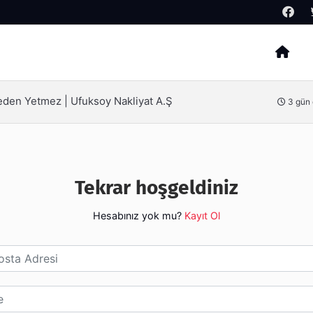
Arama
Neden Yetmez | Ufuksoy Nakliyat A.Ş
3 gün
Tekrar hoşgeldiniz
Hesabınız yok mu?
Kayıt Ol
esi