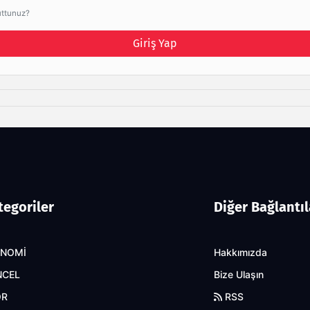
uttunuz?
Giriş Yap
tegoriler
Diğer Bağlantıl
ONOMİ
Hakkımızda
NCEL
Bize Ulaşın
OR
RSS