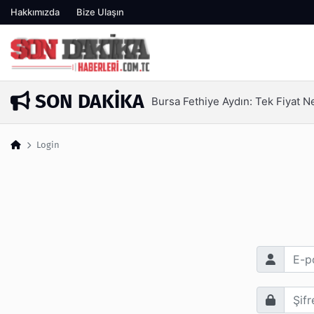
Hakkımızda
Bize Ulaşın
SON DAKIKA
Bursa Fethiye Aydın: Tek Fiyat 
15 saat önce
Login
E-posta Adr
Şifre