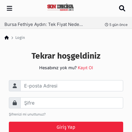
Arama
Bursa Fethiye Aydın: Tek Fiyat Neden Yetmez | Ufuksoy Nakliyat A.Ş
nce
5 gün önce
Login
Tekrar hoşgeldiniz
Hesabınız yok mu?
Kayıt Ol
E-posta Adresi
Şifre
Şifrenizi mi unuttunuz?
Giriş Yap