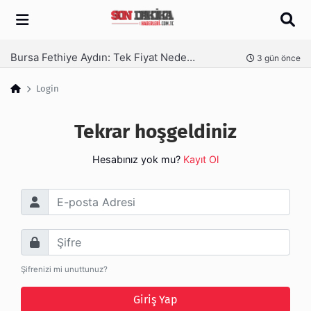
Arama
Bursa Fethiye Aydın: Tek Fiyat Neden Yetmez | Ufuksoy Nakliyat A.Ş
nce
3 gün önce
Login
Tekrar hoşgeldiniz
Hesabınız yok mu?
Kayıt Ol
E-posta Adresi
Şifre
Şifrenizi mi unuttunuz?
Giriş Yap