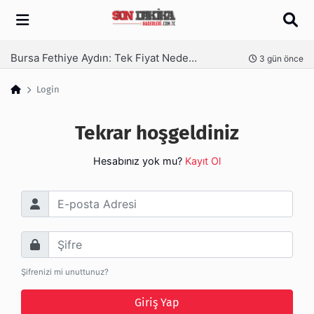
Arama
Bursa Fethiye Aydın: Tek Fiyat Neden Yetmez | Ufuksoy Nakliyat A.Ş
nce
3 gün önce
Login
Tekrar hoşgeldiniz
Hesabınız yok mu?
Kayıt Ol
E-posta Adresi
Şifre
Şifrenizi mi unuttunuz?
Giriş Yap