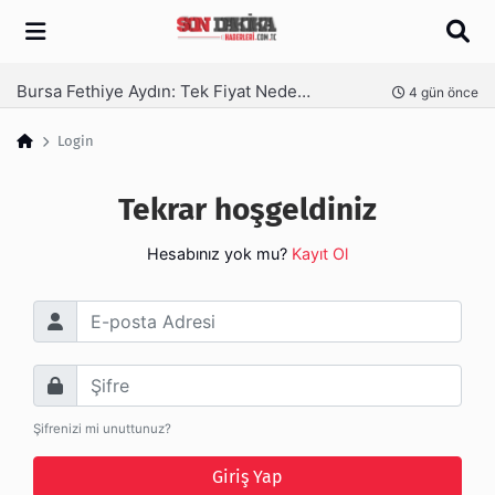
Arama
Bursa Fethiye Aydın: Tek Fiyat Neden Yetmez | Ufuksoy Nakliyat A.Ş
nce
4 gün önce
Login
Tekrar hoşgeldiniz
Hesabınız yok mu?
Kayıt Ol
E-posta Adresi
Şifre
Şifrenizi mi unuttunuz?
Giriş Yap