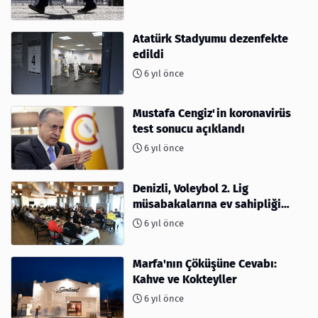
Atatürk Stadyumu dezenfekte
edildi
6 yıl önce
Mustafa Cengiz'in koronavirüs
test sonucu açıklandı
6 yıl önce
Denizli, Voleybol 2. Lig
müsabakalarına ev sahipliği
yapıyor
6 yıl önce
Marfa'nın Çöküşüne Cevabı:
Kahve ve Kokteyller
6 yıl önce