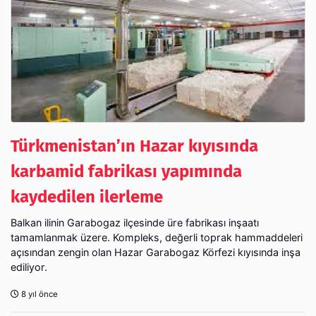
Türkmenistan’ın Hazar kıyısında
karbamid fabrikası yapımında
kaydedilen ilerleme
Balkan ilinin Garabogaz ilçesinde üre fabrikası inşaatı
tamamlanmak üzere. Kompleks, değerli toprak hammaddeleri
açısından zengin olan Hazar Garabogaz Körfezi kıyısında inşa
ediliyor.
8 yıl önce