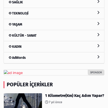
SAĞLIK
TEKNOLOJİ
YAŞAM
KÜLTÜR - SANAT
KADIN
AdWords
POPÜLER İÇERIKLER
1 Kilometre(Km) Kaç Adım Yapar?
7 yıl önce