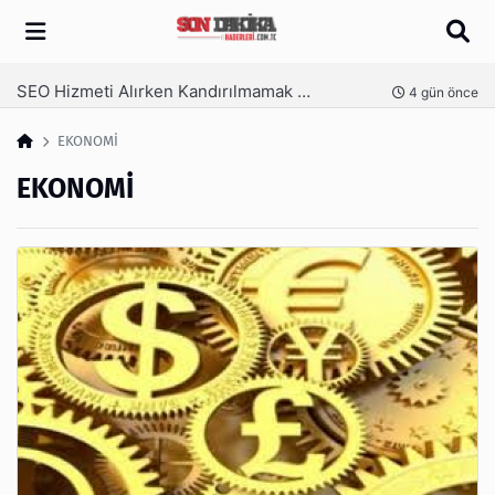
Arama
SEO Hizmeti Alırken Kandırılmamak İçin Bilinmesi Gerekenler
nce
4 gün önce
EKONOMİ
EKONOMİ