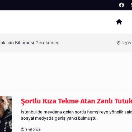
Arama
İzmir Tente ve İzmir Pergola Sistemleri ile Açık Alanlarınızı Dört Mevsim Kullanın
5 gün
Şortlu Kıza Tekme Atan Zanlı Tutu
İstanbul'da meydana gelen şortlu hemşireye yönelik saldı
sosyal medyada geniş yankı bulmuştu.
9 yıl önce