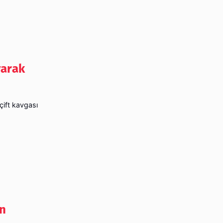
yarak
çift kavgası
an