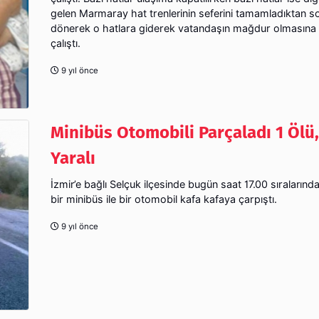
gelen Marmaray hat trenlerinin seferini tamamladıktan s
dönerek o hatlara giderek vatandaşın mağdur olmasına
çalıştı.
9 yıl önce
Minibüs Otomobili Parçaladı 1 Ölü,
Yaralı
İzmir’e bağlı Selçuk ilçesinde bugün saat 17.00 sıralarınd
bir minibüs ile bir otomobil kafa kafaya çarpıştı.
9 yıl önce