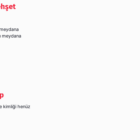
ehşet
ı meydana
cu meydana
rp
e kimliği henüz