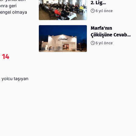
2. Lig
onra geri
müsabakalarına
6 yıl önce
 engel olmaya
ev sahipliği
yapıyor
Marfa'nın
Çöküşüne Cevabı:
Kahve ve
6 yıl önce
Kokteyller
 14
a yolcu taşıyan