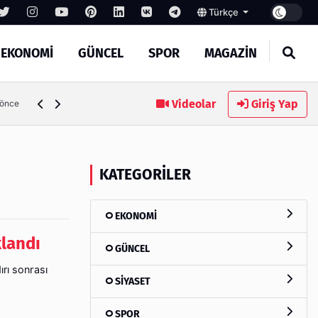
Türkçe
EKONOMİ
GÜNCEL
SPOR
MAGAZİN
Türkiye'de Dijital Ürün Pasaportu Danışmanlık Firmaları
Videolar
Giriş Yap
 önce
KATEGORILER
EKONOMİ
klandı
GÜNCEL
rı sonrası
SİYASET
SPOR