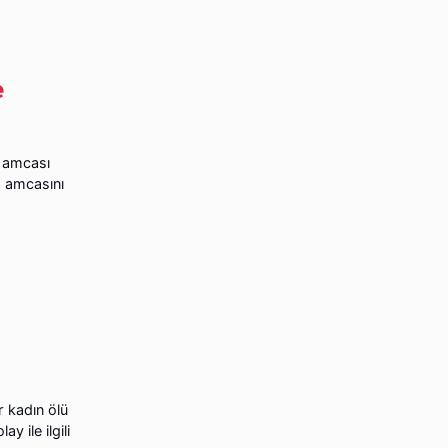
e
z amcası
z amcasını
r kadın ölü
 ile ilgili