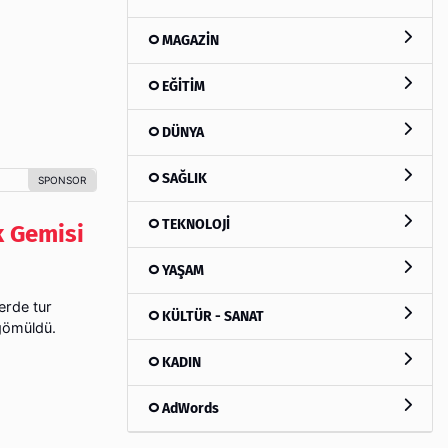
MAGAZİN
EĞİTİM
DÜNYA
SAĞLIK
TEKNOLOJİ
k Gemisi
YAŞAM
erde tur
KÜLTÜR - SANAT
 gömüldü.
KADIN
AdWords