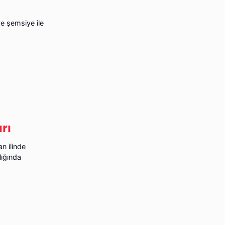
e şemsiye ile
rı
an ilinde
lığında