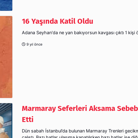
16 Yaşında Katil Oldu
Adana Seyhan'da ne yan bakıyorsun kavgası çıktı 1 kişi 
9 yıl önce
Marmaray Seferleri Aksama Sebeb
Etti
Dün sabah İstanbul’da bulunan Marmaray Trenleri gecikm
çalıştı. Bazı hatlar ulaşıma kapatılırken bazı hatlar ise d