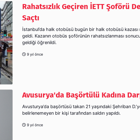
Rahatsızlık Geçiren İETT Şoförü D
Saçtı
İstanbul’da halk otobüsü bugün bir halk otobüsü kazas
geldi. Kazanın otobüs şoförünün rahatsızlanması sonu
geldiği öğrenildi.
9 yıl önce
Avusurya'da Başörtülü Kadına Da
Avusturya’da başörtüsü takan 21 yaşındaki Şehriban D.’y
belirlenemeyen bir kişi tarafından saldırı yapıldı.
9 yıl önce