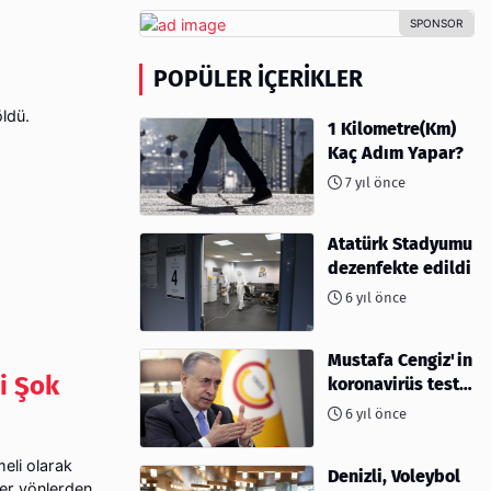
POPÜLER İÇERIKLER
öldü.
1 Kilometre(Km)
Kaç Adım Yapar?
7 yıl önce
Atatürk Stadyumu
dezenfekte edildi
6 yıl önce
Mustafa Cengiz'in
i Şok
koronavirüs test
sonucu açıklandı
6 yıl önce
eli olarak
Denizli, Voleybol
iğer yönlerden