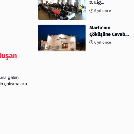
2. Lig
müsabakalarına
6 yıl önce
ev sahipliği
yapıyor
Marfa'nın
Çöküşüne Cevabı:
Kahve ve
6 yıl önce
Kokteyller
luşan
şına gelen
çin çalışmalara