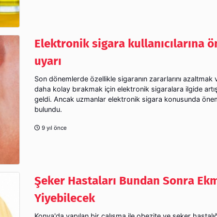
Elektronik sigara kullanıcılarına 
uyarı
Son dönemlerde özellikle sigaranın zararlarını azaltmak 
daha kolay bırakmak için elektronik sigaralara ilgide ar
geldi. Ancak uzmanlar elektronik sigara konusunda önem
bulundu.
9 yıl önce
Şeker Hastaları Bundan Sonra Ek
Yiyebilecek
Konya'da yapılan bir çalışma ile obezite ve şeker hastalı