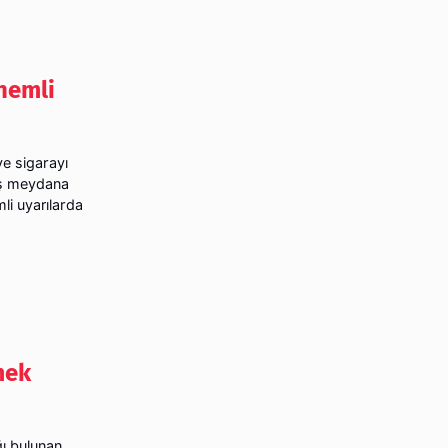
önemli
ve sigarayı
tış meydana
li uyarılarda
mek
ğı bulunan