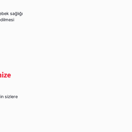
ebek sağlığı
edilmesi
nize
in sizlere