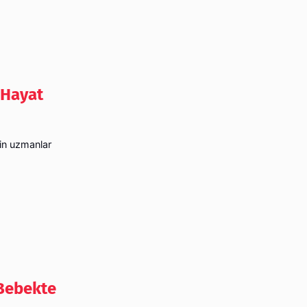
 Hayat
çin uzmanlar
 Bebekte