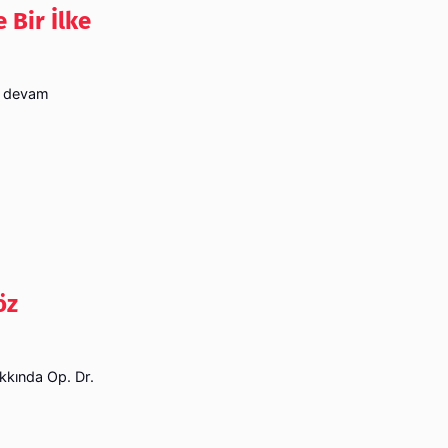
 Bir İlke
ya devam
öz
akkında Op. Dr.