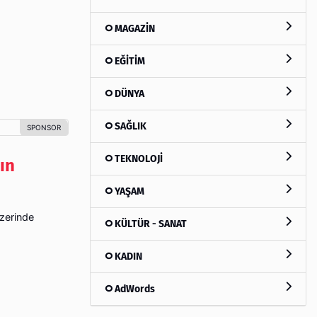
MAGAZİN
EĞİTİM
DÜNYA
SAĞLIK
TEKNOLOJİ
ın
YAŞAM
üzerinde
KÜLTÜR - SANAT
KADIN
AdWords