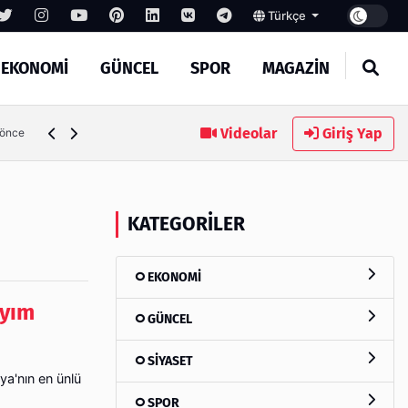
Türkçe
EKONOMİ
GÜNCEL
SPOR
MAGAZİN
Videolar
Giriş Yap
 önce
KATEGORILER
EKONOMİ
ayım
GÜNCEL
SİYASET
ya'nın en ünlü
SPOR