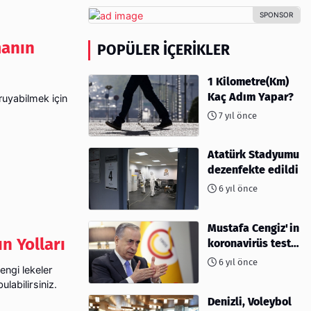
manın
POPÜLER İÇERIKLER
1 Kilometre(Km)
Kaç Adım Yapar?
ruyabilmek için
7 yıl önce
Atatürk Stadyumu
dezenfekte edildi
6 yıl önce
Mustafa Cengiz'in
n Yolları
koronavirüs test
sonucu açıklandı
6 yıl önce
engi lekeler
labilirsiniz.
Denizli, Voleybol