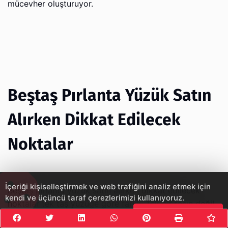
mücevher oluşturuyor.
Beştaş Pırlanta Yüzük Satın
Alırken Dikkat Edilecek
Noktalar
İçeriği kişiselleştirmek ve web trafiğini analiz etmek için
Beştaş pırlanta yüzük satın alırken dikkat edilecek
kendi ve üçüncü taraf çerezlerimizi kullanıyoruz.
noktalar tek taş yüzüğe göre farklı. Tek bir taşın değil,
Çerezleri Kabul Et
beş taşın uyumlu bir bütün oluşturması kritik.