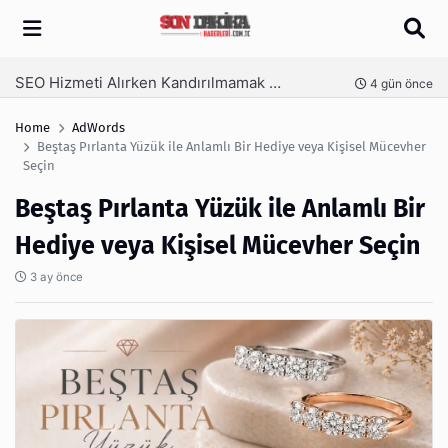
Arama
SEO Hizmeti Alırken Kandırılmamak İçin Bilinmesi Gerekenler
nce
4 gün önce
Home
AdWords
Beştaş Pırlanta Yüzük ile Anlamlı Bir Hediye veya Kişisel Mücevher
Seçin
Beştaş Pırlanta Yüzük ile Anlamlı Bir
Hediye veya Kişisel Mücevher Seçin
3 ay önce