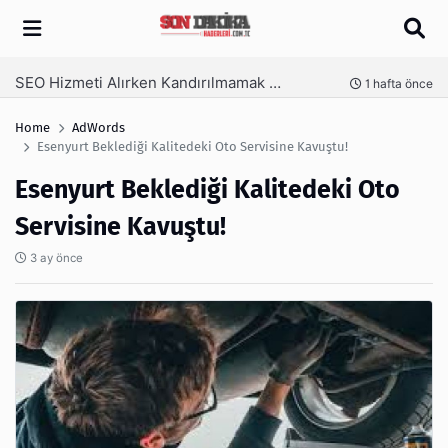
Arama
SEO Hizmeti Alırken Kandırılmamak İçin Bilinmesi Gerekenler
nce
1 hafta önce
Home
AdWords
Esenyurt Beklediği Kalitedeki Oto Servisine Kavuştu!
Esenyurt Beklediği Kalitedeki Oto
Servisine Kavuştu!
3 ay önce