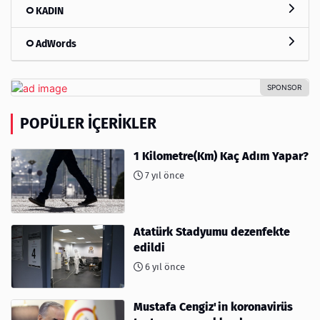
KADIN
AdWords
POPÜLER İÇERIKLER
1 Kilometre(Km) Kaç Adım Yapar?
7 yıl önce
Atatürk Stadyumu dezenfekte
edildi
6 yıl önce
Mustafa Cengiz'in koronavirüs