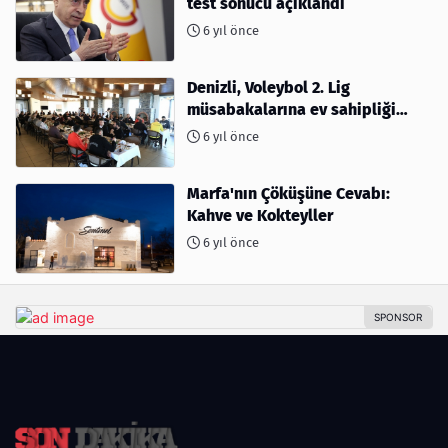
test sonucu açıklandı
6 yıl önce
Denizli, Voleybol 2. Lig
müsabakalarına ev sahipliği
yapıyor
6 yıl önce
Marfa'nın Çöküşüne Cevabı:
Kahve ve Kokteyller
6 yıl önce