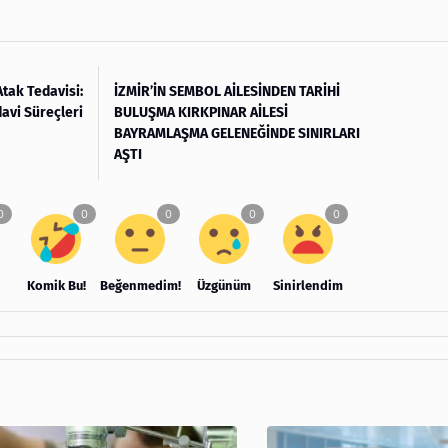
tak Tedavisi:
İZMİR’İN SEMBOL AİLESİNDEN TARİHİ
davi Süreçleri
BULUŞMA KIRKPINAR AİLESİ
BAYRAMLAŞMA GELENEĞİNDE SINIRLARI
AŞTI
Komik Bu!
Beğenmedim!
Üzgünüm
Sinirlendim