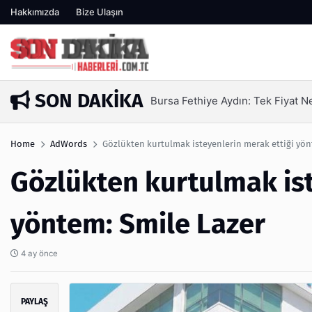
Hakkımızda
Bize Ulaşın
SON DAKIKA
sa Fethiye Aydın: Tek Fiyat Neden Yetmez | Ufuksoy Nakliyat A.
Home
AdWords
Gözlükten kurtulmak isteyenlerin merak ettiği yön
Gözlükten kurtulmak ist
yöntem: Smile Lazer
4 ay önce
PAYLAŞ