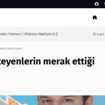
Arama
Ş
SEO Hizmeti Alırken Kandırılm
4 gün önce
tem: Smile Lazer
eyenlerin merak ettiği