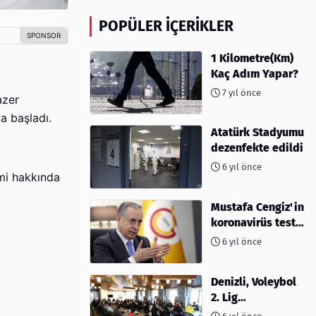
POPÜLER İÇERIKLER
1 Kilometre(Km)
Kaç Adım Yapar?
7 yıl önce
azer
a başladı.
Atatürk Stadyumu
dezenfekte edildi
6 yıl önce
mi hakkında
Mustafa Cengiz'in
koronavirüs test
sonucu açıklandı
6 yıl önce
Denizli, Voleybol
2. Lig
müsabakalarına