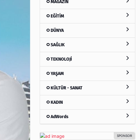
MAGAZİN
EĞİTİM
DÜNYA
SAĞLIK
TEKNOLOJİ
YAŞAM
KÜLTÜR - SANAT
KADIN
AdWords