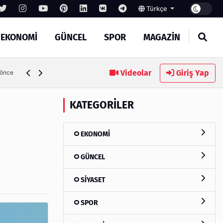
Türkçe
EKONOMİ
GÜNCEL
SPOR
MAGAZİN
amak İçin Bilinmesi Gerekenler
Videolar
Giriş Yap
5 g
KATEGORILER
EKONOMİ
GÜNCEL
SİYASET
SPOR