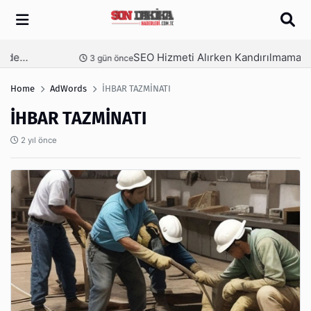
Arama
SEO Hizmeti Alırken Kandırılmamak İçin Bilinmesi Gerekenler
nce
4 gün önce
Home
AdWords
İHBAR TAZMİNATI
İHBAR TAZMİNATI
2 yıl önce