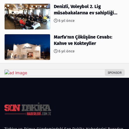
Denizli, Voleybol 2. Lig
müsabakalarına ev sahipliği
yapıyor
6 yıl önce
Marfa'nın Çöküşüne Cevabı:
Kahve ve Kokteyller
6 yıl önce