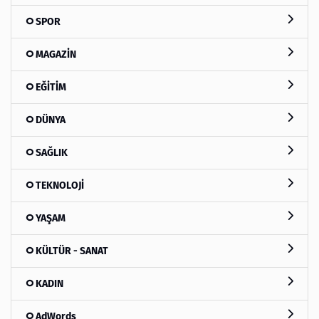
SPOR
MAGAZİN
EĞİTİM
DÜNYA
SAĞLIK
TEKNOLOJİ
YAŞAM
KÜLTÜR - SANAT
KADIN
AdWords