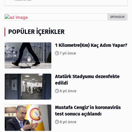
POPÜLER İÇERIKLER
1 Kilometre(Km) Kaç Adım Yapar?
7 yıl önce
Atatürk Stadyumu dezenfekte
edildi
6 yıl önce
Mustafa Cengiz'in koronavirüs
test sonucu açıklandı
6 yıl önce