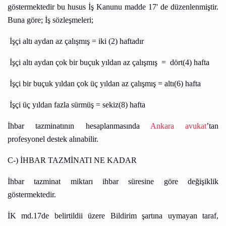
göstermektedir bu husus İş Kanunu madde 17' de düzenlenmiştir.
Buna göre; İş sözleşmeleri;
İşçi altı aydan az çalışmış = iki (2) haftadır
İşçi altı aydan çok bir buçuk yıldan az çalışmış
=
dört(4) hafta
İşçi bir buçuk yıldan çok üç yıldan az çalışmış = altı(6) hafta
İşçi üç yıldan fazla sürmüş = sekiz(8) hafta
İhbar tazminatının hesaplanmasında
Ankara avukat
’tan
profesyonel destek alınabilir.
C-) İHBAR TAZMİNATI NE KADAR
İhbar tazminat miktarı ihbar süresine göre değişiklik
göstermektedir.
İK md.17de belirtildii üzere Bildirim şartına uymayan taraf,