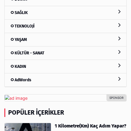
SAĞLIK
TEKNOLOJİ
YAŞAM
KÜLTÜR - SANAT
KADIN
AdWords
POPÜLER İÇERIKLER
1 Kilometre(Km) Kaç Adım Yapar?