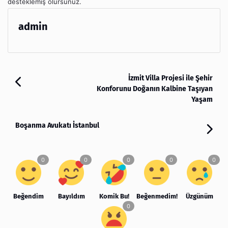
desteklemiş olursunuz.
admin
İzmit Villa Projesi ile Şehir
Konforunu Doğanın Kalbine Taşıyan
Yaşam
Boşanma Avukatı İstanbul
Beğendim
Bayıldım
Komik Bu!
Beğenmedim!
Üzgünüm