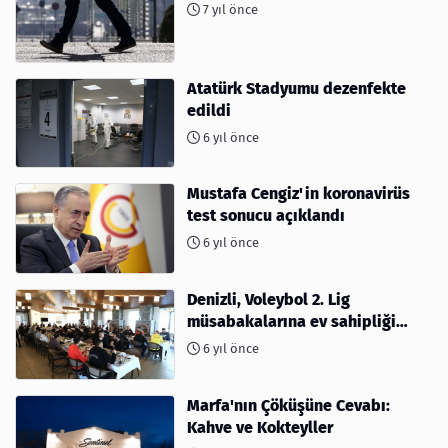
7 yıl önce
Atatürk Stadyumu dezenfekte
edildi
6 yıl önce
Mustafa Cengiz'in koronavirüs
test sonucu açıklandı
6 yıl önce
Denizli, Voleybol 2. Lig
müsabakalarına ev sahipliği
yapıyor
6 yıl önce
Marfa'nın Çöküşüne Cevabı:
Kahve ve Kokteyller