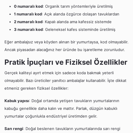
0 numaralı kod
: Organik tarım yöntemleriyle üretilmiş
1 numaralı kod
: Açık alanda özgürce dolaşan tavuklardan
2 numaralı kod
: Kapalı alanda ama kafessiz sistemde
3 numaralı kod
: Geleneksel kafes sisteminde üretilmiş
Eğer ambalajsız veya köyden alınan bir yumurtaysa, kod olmayabilir.
Ancak piyasadan alacağınız her üründe bu işaretleme zorunludur.
Pratik İpuçları ve Fiziksel Özellikler
Gerçek kaliteyi ayırt etmek için sadece koda bakmak yeterli
olmayabilir. Bazı üreticiler yanıltıcı ambalajlar kullanabilir. İşte dikkat
etmeniz gereken fiziksel özellikler:
Kabuk yapısı
: Doğal ortamda yetişen tavukların yumurtalarının
kabuğu genellikle daha kalın ve mattır. Parlak, düzgün kabuklı
yumurtalar çoğunlukla endüstriyel üretimden gelir.
Sarı rengi
: Doğal beslenen tavukların yumurtalarında sarı rengi