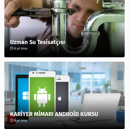
Uzman Su Tesisatçısı
8 yıl önce
KARİYER MİMARI ANDROİD KURSU
8 yıl önce