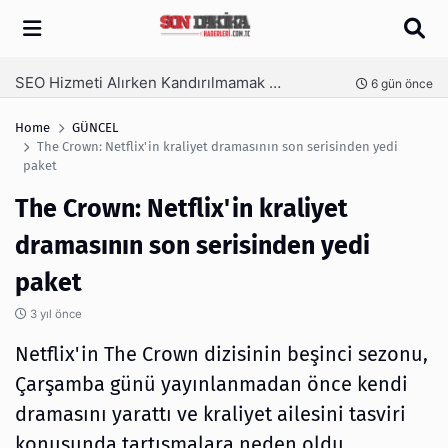
Arama
SEO Hizmeti Alırken Kandırılmamak İçin Bilinmesi Gerekenler
nce
6 gün önce
Home
GÜNCEL
The Crown: Netflix'in kraliyet dramasının son serisinden yedi
paket
The Crown: Netflix'in kraliyet
dramasının son serisinden yedi
paket
3 yıl önce
Netflix'in The Crown dizisinin beşinci sezonu,
Çarşamba günü yayınlanmadan önce kendi
dramasını yarattı ve kraliyet ailesini tasviri
konusunda tartışmalara neden oldu.