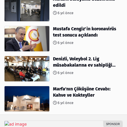
edildi
6 yıl önce
Mustafa Cengiz'in koronavirüs
test sonucu açıklandı
6 yıl önce
Denizli, Voleybol 2. Lig
müsabakalarına ev sahipliği
yapıyor
6 yıl önce
Marfa'nın Çöküşüne Cevabı:
Kahve ve Kokteyller
6 yıl önce