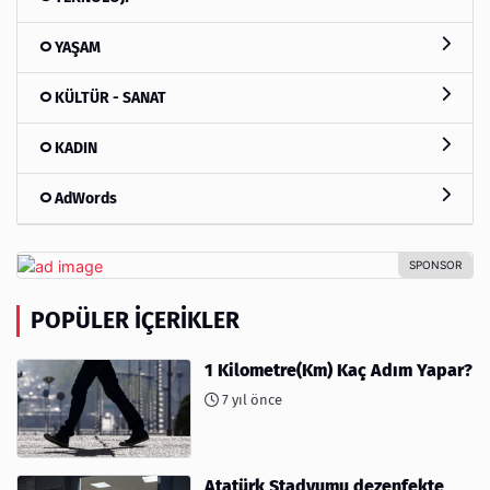
YAŞAM
KÜLTÜR - SANAT
KADIN
AdWords
POPÜLER İÇERIKLER
1 Kilometre(Km) Kaç Adım Yapar?
7 yıl önce
Atatürk Stadyumu dezenfekte