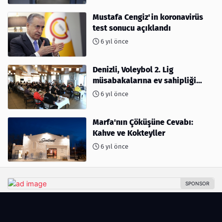
Mustafa Cengiz'in koronavirüs
test sonucu açıklandı
6 yıl önce
Denizli, Voleybol 2. Lig
müsabakalarına ev sahipliği
yapıyor
6 yıl önce
Marfa'nın Çöküşüne Cevabı:
Kahve ve Kokteyller
6 yıl önce