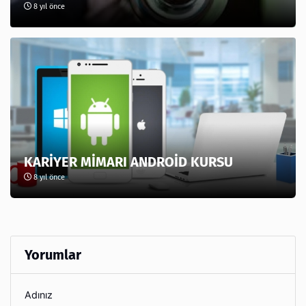
8 yıl önce
KARİYER MİMARI ANDROİD KURSU
8 yıl önce
Yorumlar
Adınız