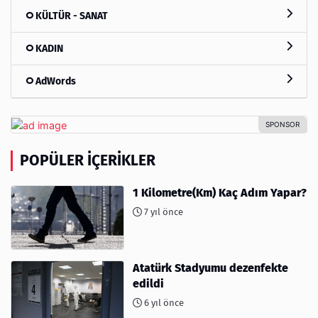
KÜLTÜR - SANAT
KADIN
AdWords
POPÜLER İÇERIKLER
1 Kilometre(Km) Kaç Adım Yapar?
7 yıl önce
Atatürk Stadyumu dezenfekte
edildi
6 yıl önce