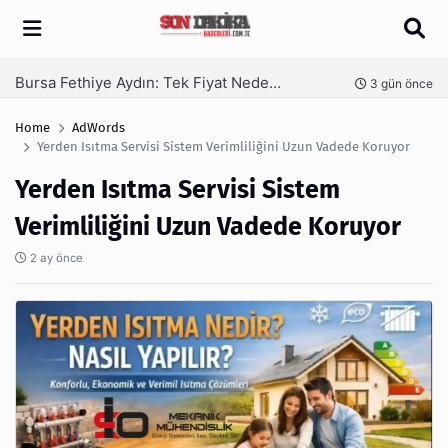
Arama
SEO Hizmeti Alırken Kandırılmamak İçin Bilinmesi Gerekenler
nce
3 gün önce
Home
AdWords
Yerden Isıtma Servisi Sistem Verimliliğini Uzun Vadede Koruyor
Yerden Isıtma Servisi Sistem
Verimliliğini Uzun Vadede Koruyor
2 ay önce