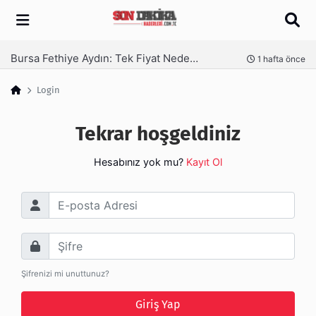
Arama
Bursa Fethiye Aydın: Tek Fiyat Neden Yetmez | Ufuksoy Nakliyat A.Ş
nce
1 hafta önce
Login
Tekrar hoşgeldiniz
Hesabınız yok mu?
Kayıt Ol
E-posta Adresi
Şifre
Şifrenizi mi unuttunuz?
Giriş Yap