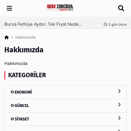
Arama
Bursa Fethiye Aydın: Tek Fiyat Neden Yetmez | Ufuksoy Nakliyat A.Ş
nce
3 gün önce
Hakkımızda
Hakkımızda
Hakkımızda
KATEGORILER
EKONOMİ
GÜNCEL
SİYASET