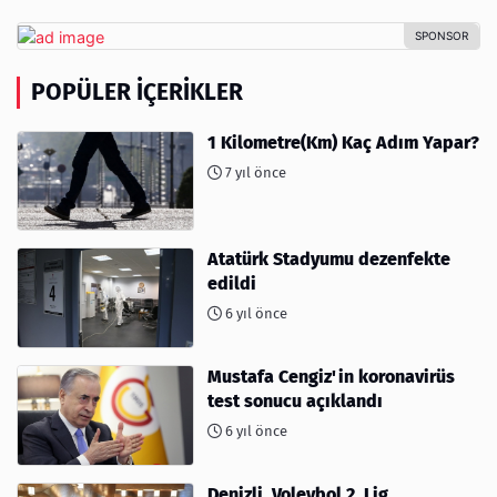
POPÜLER İÇERIKLER
1 Kilometre(Km) Kaç Adım Yapar?
7 yıl önce
Atatürk Stadyumu dezenfekte
edildi
6 yıl önce
Mustafa Cengiz'in koronavirüs
test sonucu açıklandı
6 yıl önce
Denizli, Voleybol 2. Lig