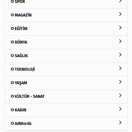
SPOR
MAGAZİN
EĞİTİM
DÜNYA
SAĞLIK
TEKNOLOJİ
YAŞAM
KÜLTÜR - SANAT
KADIN
AdWords