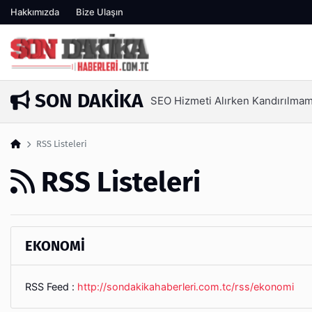
Hakkımızda
Bize Ulaşın
SON DAKIKA
SEO Hizmeti Alırken Kandırılmam
2 gün önce
RSS Listeleri
RSS Listeleri
EKONOMİ
RSS Feed :
http://sondakikahaberleri.com.tc/rss/ekonomi