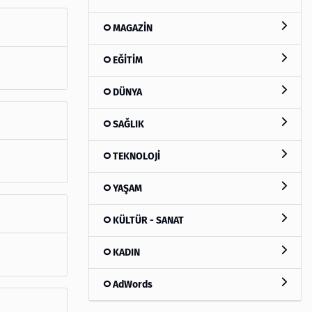
MAGAZİN
EĞİTİM
DÜNYA
SAĞLIK
TEKNOLOJİ
YAŞAM
KÜLTÜR - SANAT
KADIN
AdWords