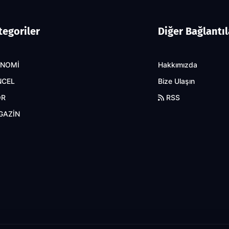
tegoriler
Diğer Bağlantıl
ONOMİ
Hakkımızda
NCEL
Bize Ulaşın
OR
RSS
GAZİN