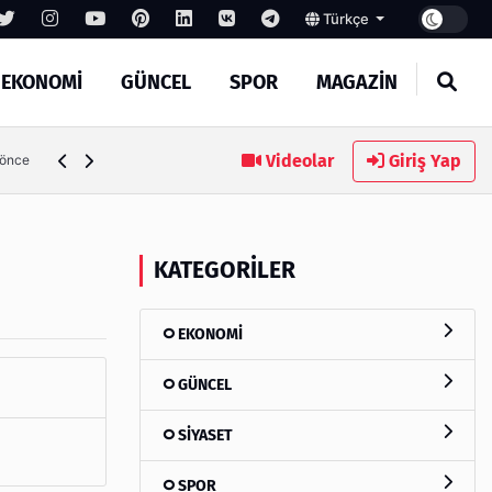
Türkçe
EKONOMİ
GÜNCEL
SPOR
MAGAZİN
Videolar
Giriş Yap
 önce
KATEGORILER
EKONOMİ
GÜNCEL
SİYASET
SPOR