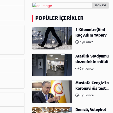
POPÜLER İÇERIKLER
1 Kilometre(Km)
Kaç Adım Yapar?
7 yıl önce
Atatürk Stadyumu
dezenfekte edildi
6 yıl önce
Mustafa Cengiz'in
koronavirüs test
sonucu açıklandı
6 yıl önce
Denizli, Voleybol