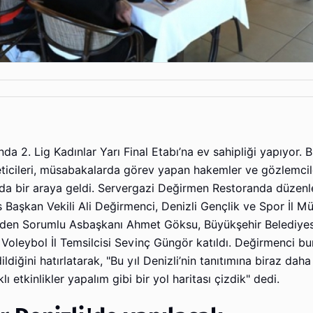
mında 2. Lig Kadınlar Yarı Final Etabı’na ev sahipliği yapıyor
eticileri, müsabakalarda görev yapan hakemler ve gözlemcile
da bir araya geldi. Servergazi Değirmen Restoranda düzen
 Başkan Vekili Ali Değirmenci, Denizli Gençlik ve Spor İl 
erden Sorumlu Asbaşkanı Ahmet Göksu, Büyükşehir Belediyes
i Voleybol İl Temsilcisi Sevinç Güngör katıldı. Değirmenci bu
ldiğini hatırlatarak, "Bu yıl Denizli’nin tanıtımına biraz daha
ı etkinlikler yapalım gibi bir yol haritası çizdik" dedi.