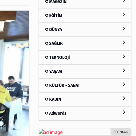
MAGAZİN
EĞİTİM
DÜNYA
SAĞLIK
TEKNOLOJİ
YAŞAM
KÜLTÜR - SANAT
KADIN
AdWords