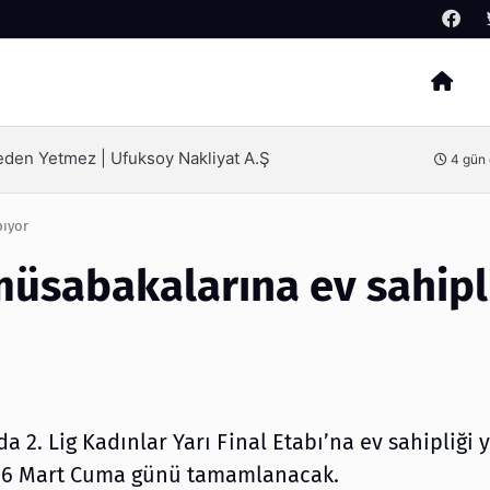
Arama
ak İçin Bilinmesi Gerekenler
5 gün
pıyor
 müsabakalarına ev sahipl
da 2. Lig Kadınlar Yarı Final Etabı’na ev sahipliği 
r 6 Mart Cuma günü tamamlanacak.