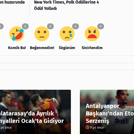
nın huzurunda
New York Times, Polk Ödüllerine 4
Ödül Yolladı
Komik Bu!
Beğenmedim!
Üzgünüm
Sinirlendim
Antalyaspor
latarasay'da Ayrılık
Başkanı'ndan Eto
nyalleri Ocak'ta Gidiyor
Serzeniş
yıl önce
9 yıl önce