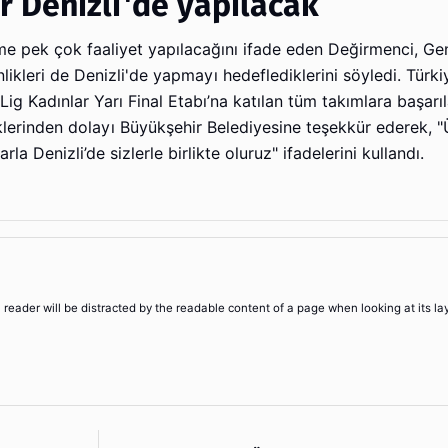
er Denizli'de yapılacak
e pek çok faaliyet yapılacağını ifade eden Değirmenci, Ge
inlikleri de Denizli'de yapmayı hedeflediklerini söyledi. Türk
 Kadınlar Yarı Final Etabı’na katılan tüm takımlara başarıla
klerinden dolayı Büyükşehir Belediyesine teşekkür ederek, "
 Denizli’de sizlerle birlikte oluruz" ifadelerini kullandı.
 a reader will be distracted by the readable content of a page when looking at its la