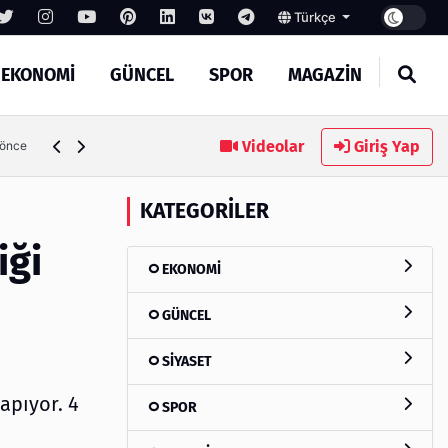
Türkçe
EKONOMİ
GÜNCEL
SPOR
MAGAZİN
Videolar
Giriş Yap
 önce
KATEGORILER
iği
EKONOMİ
GÜNCEL
SİYASET
yapıyor. 4
SPOR