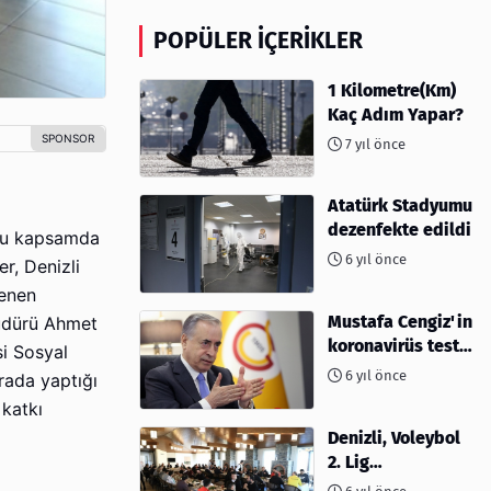
POPÜLER İÇERIKLER
1 Kilometre(Km)
Kaç Adım Yapar?
7 yıl önce
Atatürk Stadyumu
dezenfekte edildi
. Bu kapsamda
6 yıl önce
r, Denizli
lenen
Mustafa Cengiz'in
Müdürü Ahmet
koronavirüs test
i Sosyal
sonucu açıklandı
6 yıl önce
rada yaptığı
 katkı
Denizli, Voleybol
2. Lig
müsabakalarına