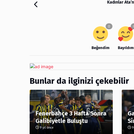
Kadınlar Ata’
Beğendim
Bayıldım
Bunlar da ilginizi çekebilir
Fenerbahçe 3 Hafta Sonra
Ga
Galibiyetle Buluştu
Si
9 yıl önce
9 