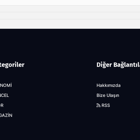
tegoriler
Diğer Bağlantıl
ONOMİ
Hakkımızda
NCEL
Bize Ulaşın
OR
RSS
GAZİN