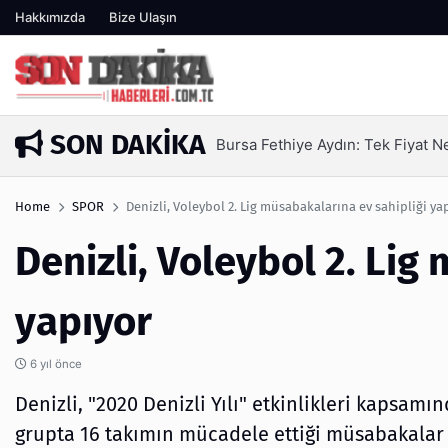
Hakkımızda
Bize Ulaşın
SON DAKIKA
SEO Hizmeti Alırken Kandırılmam
4 gün önce
Home
SPOR
Denizli, Voleybol 2. Lig müsabakalarına ev sahipliği ya
Denizli, Voleybol 2. Lig
yapıyor
6 yıl önce
Denizli, "2020 Denizli Yılı" etkinlikleri kapsamın
grupta 16 takımın mücadele ettiği müsabakala