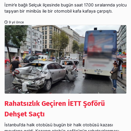
İzmir’e bağlı Selçuk ilçesinde bugün saat 17.00 sıralarında yolcu
taşıyan bir minibüs ile bir otomobil kafa kafaya çarpıştı.
9 yıl önce
Rahatsızlık Geçiren İETT Şoförü
Dehşet Saçtı
İstanbul’da halk otobüsü bugün bir halk otobüsü kazası
meydana geldi. Kazanın otobüs şoförünün rahatsızlanması