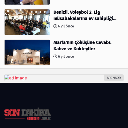
Denizli, Voleybol 2. Lig
müsabakalarına ev sahipliği
yapıyor
6 yıl önce
Marfa'nın Çöküşüne Cevabı:
Kahve ve Kokteyller
6 yıl önce