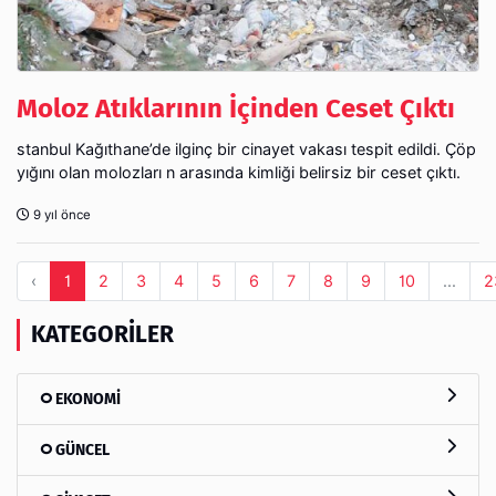
Moloz Atıklarının İçinden Ceset Çıktı
stanbul Kağıthane’de ilginç bir cinayet vakası tespit edildi. Çöp
yığını olan molozları n arasında kimliği belirsiz bir ceset çıktı.
9 yıl önce
‹
1
2
3
4
5
6
7
8
9
10
...
2
KATEGORILER
EKONOMİ
GÜNCEL