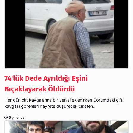
74'lük Dede Ayrıldığı Eşini
Bıçaklayarak Öldürdü
Her gün çift kavgalarına bir yenisi eklenirken Çorumdaki çift
kavgası görenleri hayrete düşürecek cinsten.
9 yıl önce