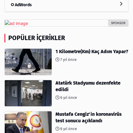
AdWords
POPÜLER İÇERIKLER
1 Kilometre(Km) Kaç Adım Yapar?
7 yıl önce
Atatürk Stadyumu dezenfekte
edildi
6 yıl önce
Mustafa Cengiz'in koronavirüs
test sonucu açıklandı
6 yıl önce