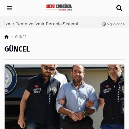
Arama
İzmir Tente ve İzmir Pergola Sistemleri ile Açık Alanlarınızı Dört Mevsim Kullanın
nce
5 gün önce
GÜNCEL
GÜNCEL