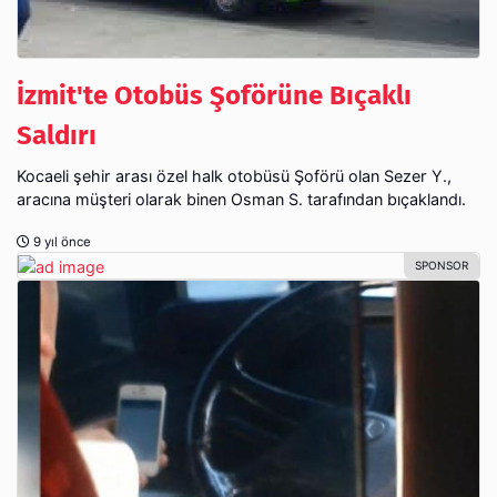
İzmit'te Otobüs Şoförüne Bıçaklı
Saldırı
Kocaeli şehir arası özel halk otobüsü Şoförü olan Sezer Y.,
aracına müşteri olarak binen Osman S. tarafından bıçaklandı.
9 yıl önce