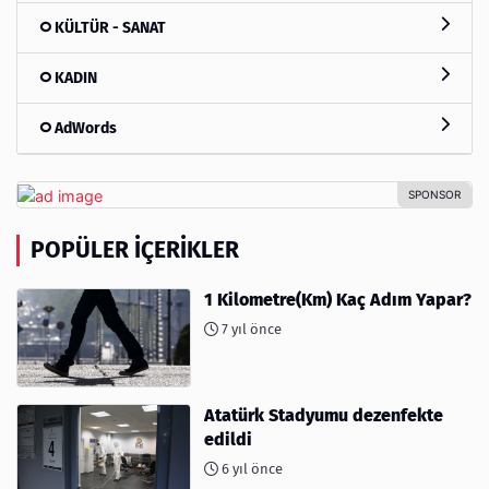
KÜLTÜR - SANAT
KADIN
AdWords
POPÜLER İÇERIKLER
1 Kilometre(Km) Kaç Adım Yapar?
7 yıl önce
Atatürk Stadyumu dezenfekte
edildi
6 yıl önce