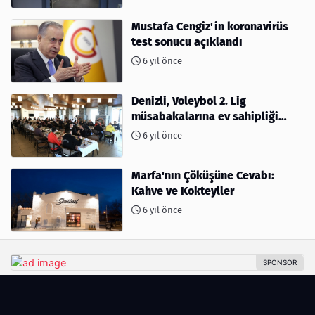
Mustafa Cengiz'in koronavirüs
test sonucu açıklandı
6 yıl önce
Denizli, Voleybol 2. Lig
müsabakalarına ev sahipliği
yapıyor
6 yıl önce
Marfa'nın Çöküşüne Cevabı:
Kahve ve Kokteyller
6 yıl önce