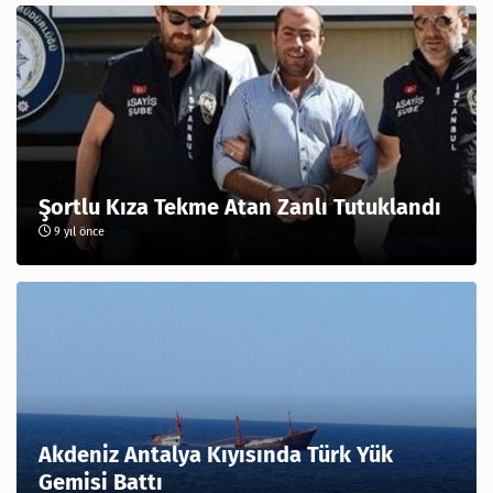
Şortlu Kıza Tekme Atan Zanlı Tutuklandı
9 yıl önce
Akdeniz Antalya Kıyısında Türk Yük
Gemisi Battı