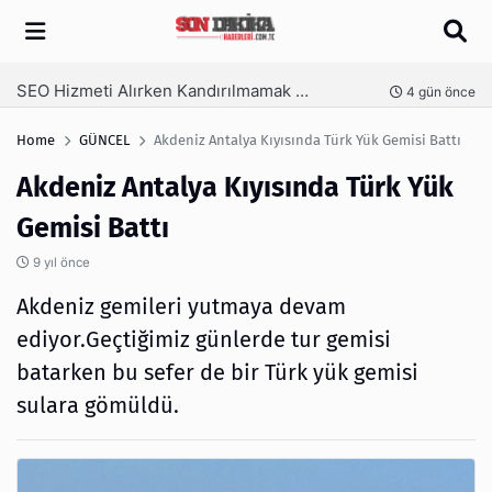
Arama
SEO Hizmeti Alırken Kandırılmamak İçin Bilinmesi Gerekenler
nce
4 gün önce
Home
GÜNCEL
Akdeniz Antalya Kıyısında Türk Yük Gemisi Battı
Akdeniz Antalya Kıyısında Türk Yük
Gemisi Battı
9 yıl önce
Akdeniz gemileri yutmaya devam
ediyor.Geçtiğimiz günlerde tur gemisi
batarken bu sefer de bir Türk yük gemisi
sulara gömüldü.