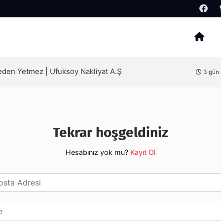
Arama
Neden Yetmez | Ufuksoy Nakliyat A.Ş
3 gün
Tekrar hoşgeldiniz
Hesabınız yok mu?
Kayıt Ol
esi