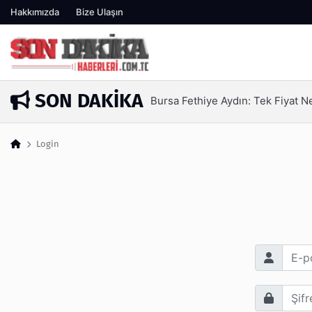
Hakkımızda
Bize Ulaşın
SON DAKIKA
Bursa Fethiye Aydın: Tek Fiyat 
22 saat önce
Login
E-posta Adr
Şifre