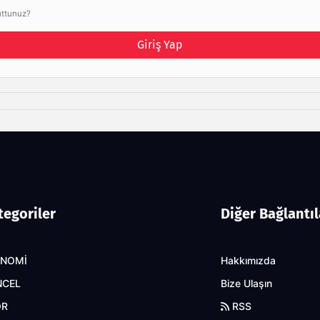
uttunuz?
Giriş Yap
tegoriler
Diğer Bağlantıl
ONOMİ
Hakkımızda
NCEL
Bize Ulaşın
OR
RSS