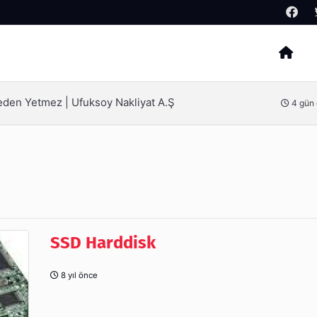
Arama
ak İçin Bilinmesi Gerekenler
5 gün
SSD Harddisk
8 yıl önce