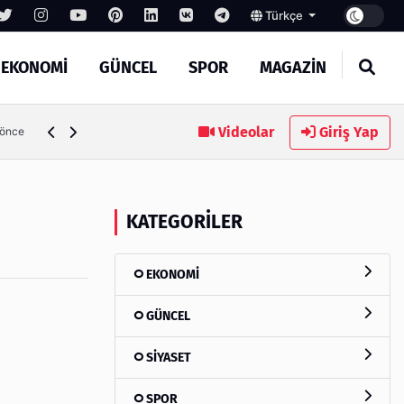
Türkçe
EKONOMİ
GÜNCEL
SPOR
MAGAZİN
Videolar
Giriş Yap
 önce
KATEGORILER
EKONOMİ
GÜNCEL
SİYASET
SPOR