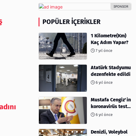
ş
POPÜLER İÇERIKLER
1 Kilometre(Km)
Kaç Adım Yapar?
7 yıl önce
Atatürk Stadyumu
dezenfekte edildi
6 yıl önce
Mustafa Cengiz'in
adını
koronavirüs test
sonucu açıklandı
6 yıl önce
Denizli, Voleybol