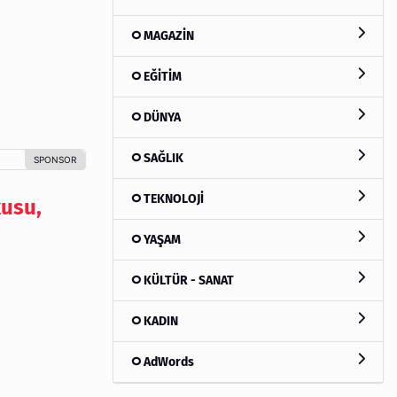
MAGAZİN
EĞİTİM
DÜNYA
SAĞLIK
TEKNOLOJİ
kusu,
YAŞAM
KÜLTÜR - SANAT
KADIN
AdWords