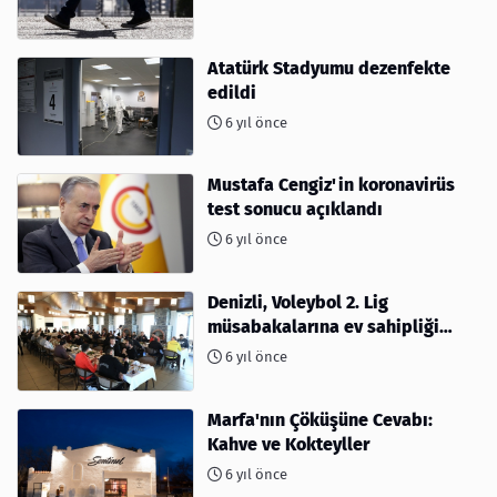
Atatürk Stadyumu dezenfekte
edildi
6 yıl önce
Mustafa Cengiz'in koronavirüs
test sonucu açıklandı
6 yıl önce
Denizli, Voleybol 2. Lig
müsabakalarına ev sahipliği
yapıyor
6 yıl önce
Marfa'nın Çöküşüne Cevabı:
Kahve ve Kokteyller
6 yıl önce