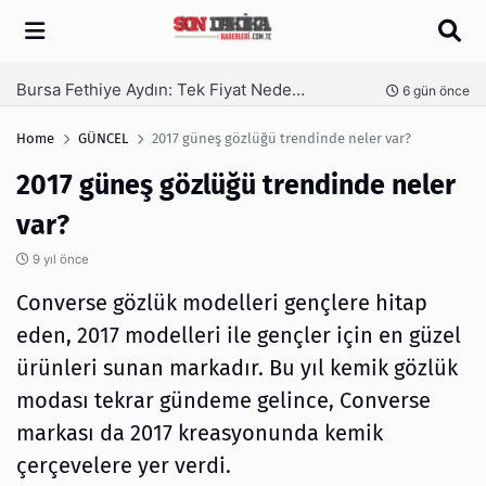
Arama
SEO Hizmeti Alırken Kandırılmamak İçin Bilinmesi Gerekenler
nce
1 hafta önce
Home
GÜNCEL
2017 güneş gözlüğü trendinde neler var?
2017 güneş gözlüğü trendinde neler
var?
9 yıl önce
Converse gözlük modelleri gençlere hitap
eden, 2017 modelleri ile gençler için en güzel
ürünleri sunan markadır. Bu yıl kemik gözlük
modası tekrar gündeme gelince, Converse
markası da 2017 kreasyonunda kemik
çerçevelere yer verdi.