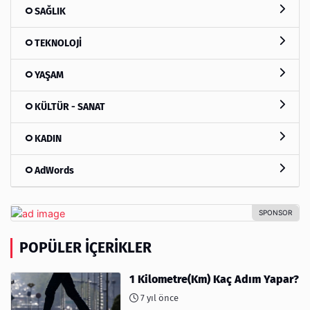
SAĞLIK
TEKNOLOJİ
YAŞAM
KÜLTÜR - SANAT
KADIN
AdWords
POPÜLER İÇERIKLER
1 Kilometre(Km) Kaç Adım Yapar?
7 yıl önce