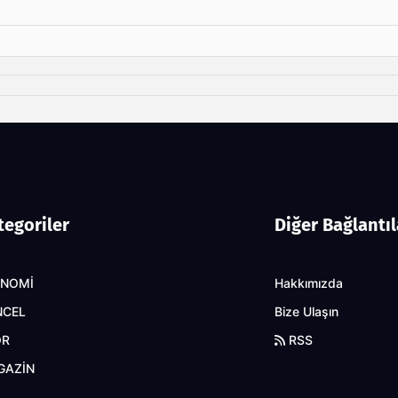
tegoriler
Diğer Bağlantıl
ONOMİ
Hakkımızda
NCEL
Bize Ulaşın
OR
RSS
GAZİN