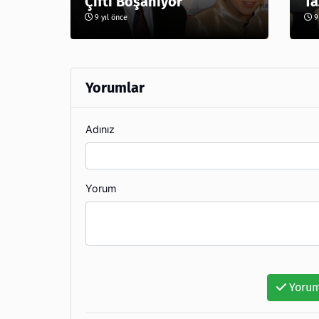
Çifti Boşanıyor
Ta
9 yıl önce
9 
Yorumlar
Adınız
Yorum
Yorum