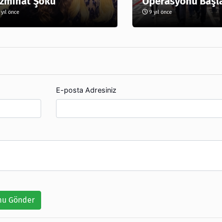
zminat Şoku
Operasyonu Başl
yıl önce
9 yıl önce
E-posta Adresiniz
u Gönder