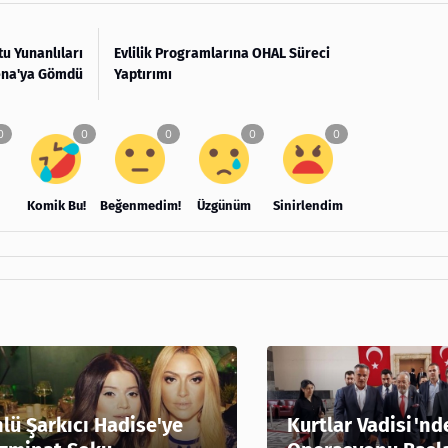
tu Yunanlıları
Evlilik Programlarına OHAL Süreci
ena'ya Gömdü
Yaptırımı
Komik Bu!
Beğenmedim!
Üzgünüm
Sinirlendim
lü Şarkıcı Hadise'ye
Kurtlar Vadisi'nd