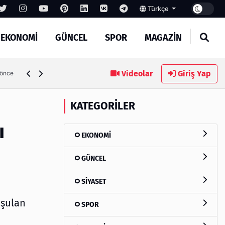
Türkçe
EKONOMİ
GÜNCEL
SPOR
MAGAZİN
SEO Hizmeti Alırken Kandırılmamak İçin Bilinmesi Gerekenl
Videolar
Giriş Yap
 önce
KATEGORILER
ı
EKONOMİ
GÜNCEL
SİYASET
uşulan
SPOR