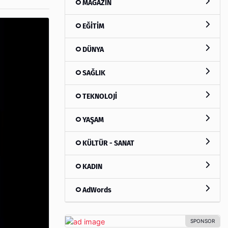
MAGAZİN
EĞİTİM
DÜNYA
SAĞLIK
TEKNOLOJİ
YAŞAM
KÜLTÜR - SANAT
KADIN
AdWords