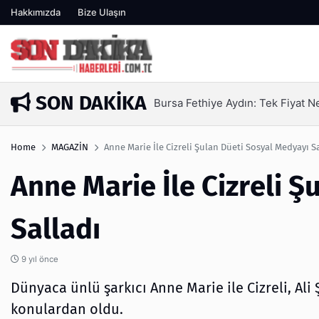
Hakkımızda
Bize Ulaşın
SON DAKIKA
Bursa Fethiye Aydın: Tek Fiyat 
1 gün önce
Home
MAGAZİN
Anne Marie İle Cizreli Şulan Düeti Sosyal Medyayı S
Anne Marie İle Cizreli 
Salladı
9 yıl önce
Dünyaca ünlü şarkıcı Anne Marie ile Cizreli, Al
konulardan oldu.