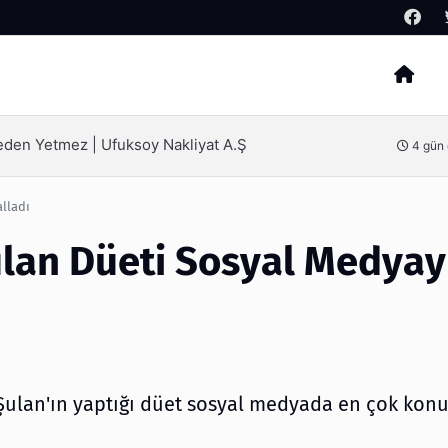
Arama
Neden Yetmez | Ufuksoy Nakliyat A.Ş
4 gün
alladı
Şulan Düeti Sosyal Medyay
i Şulan'ın yaptığı düet sosyal medyada en çok kon