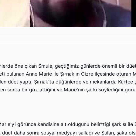
nlerde öne çıkan Smule, geçtiğimiz günlerde önemli bir düe
eti bulunan Anne Marie ile Şırnak'ın Cizre ilçesinde oturan 
n düet yaptı. Şırnak'ta düğünlerde ve mekanlarda Kürtçe ş
n sonra bir göz attığını ve Marie'nin şarkı söylediğini gör
e'yi görünce kendisine ait olduğunu belirttiği şarkısı ile 
 Bu düet daha sonra sosyal medyayı salladı ve Şulan, şaka ol