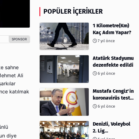
POPÜLER İÇERIKLER
1 Kilometre(Km)
Kaç Adım Yapar?
7 yıl önce
Atatürk Stadyumu
dezenfekte edildi
te sahne
6 yıl önce
Mehmet Ali
arkılar
Mustafa Cengiz'in
ünce katılmak
koronavirüs test
sonucu açıklandı
6 yıl önce
Denizli, Voleybol
ünlü
2. Lig
sun diye
müsabakalarına