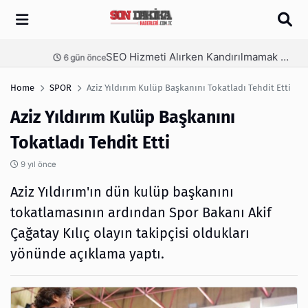
Arama
SEO Hizmeti Alırken Kandırılmamak İçin Bilinmesi Gerekenler
nce
6 gün önce
Home
SPOR
Aziz Yıldırım Kulüp Başkanını Tokatladı Tehdit Etti
Aziz Yıldırım Kulüp Başkanını
Tokatladı Tehdit Etti
9 yıl önce
Aziz Yıldırım'ın dün kulüp başkanını
tokatlamasının ardından Spor Bakanı Akif
Çağatay Kılıç olayın takipçisi oldukları
yönünde açıklama yaptı.