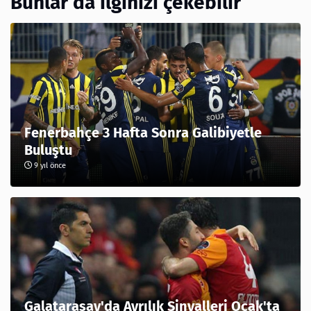
Bunlar da ilginizi çekebilir
Fenerbahçe 3 Hafta Sonra Galibiyetle
Buluştu
9 yıl önce
Galatarasay'da Ayrılık Sinyalleri Ocak'ta