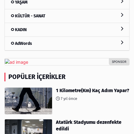
YAŞAM
KÜLTÜR - SANAT
KADIN
AdWords
POPÜLER İÇERIKLER
1 Kilometre(Km) Kaç Adım Yapar?
7 yıl önce
Atatürk Stadyumu dezenfekte
edildi