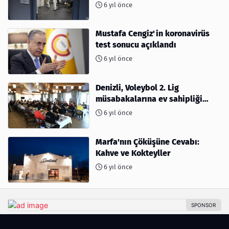
6 yıl önce
Mustafa Cengiz'in koronavirüs
test sonucu açıklandı
6 yıl önce
Denizli, Voleybol 2. Lig
müsabakalarına ev sahipliği
yapıyor
6 yıl önce
Marfa'nın Çöküşüne Cevabı:
Kahve ve Kokteyller
6 yıl önce