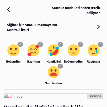
Samsun modelleri neden tercih
ediliyor?
Siğiller İçin Suna Dumankaya'nın
Mucizevi İksiri
Beğendim
Bayıldım
Komik Bu!
Beğenmedim!
Üzgünüm
Sinirlendim