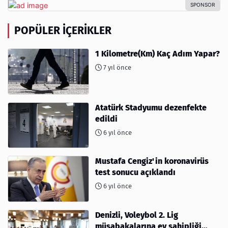
POPÜLER İÇERIKLER
1 Kilometre(Km) Kaç Adım Yapar?
7 yıl önce
Atatürk Stadyumu dezenfekte
edildi
6 yıl önce
Mustafa Cengiz'in koronavirüs
test sonucu açıklandı
6 yıl önce
Denizli, Voleybol 2. Lig
müsabakalarına ev sahipliği