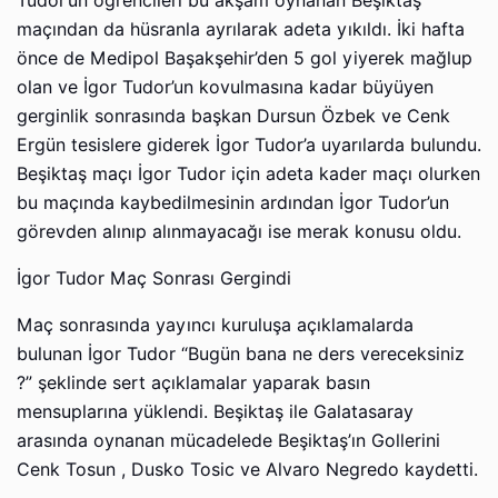
Tudor’un öğrencileri bu akşam oynanan Beşiktaş
maçından da hüsranla ayrılarak adeta yıkıldı. İki hafta
önce de Medipol Başakşehir’den 5 gol yiyerek mağlup
olan ve İgor Tudor’un kovulmasına kadar büyüyen
gerginlik sonrasında başkan Dursun Özbek ve Cenk
Ergün tesislere giderek İgor Tudor’a uyarılarda bulundu.
Beşiktaş maçı İgor Tudor için adeta kader maçı olurken
bu maçında kaybedilmesinin ardından İgor Tudor’un
görevden alınıp alınmayacağı ise merak konusu oldu.
İgor Tudor Maç Sonrası Gergindi
Maç sonrasında yayıncı kuruluşa açıklamalarda
bulunan İgor Tudor “Bugün bana ne ders vereceksiniz
?” şeklinde sert açıklamalar yaparak basın
mensuplarına yüklendi. Beşiktaş ile Galatasaray
arasında oynanan mücadelede Beşiktaş’ın Gollerini
Cenk Tosun , Dusko Tosic ve Alvaro Negredo kaydetti.