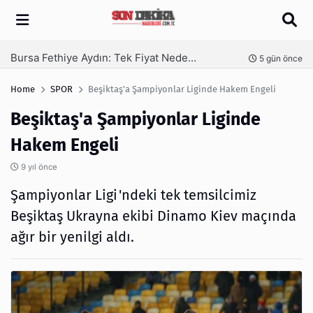
Arama
SEO Hizmeti Alırken Kandırılmamak İçin Bilinmesi Gerekenler
nce
6 gün önce
Home
SPOR
Beşiktaş'a Şampiyonlar Liginde Hakem Engeli
Beşiktaş'a Şampiyonlar Liginde
Hakem Engeli
9 yıl önce
Şampiyonlar Ligi'ndeki tek temsilcimiz
Beşiktaş Ukrayna ekibi Dinamo Kiev maçında
ağır bir yenilgi aldı.