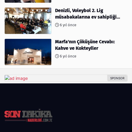
Denizli, Voleybol 2. Lig
müsabakalarına ev sahipliği
yapıyor
6 yıl önce
Marfa'nın Çöküşüne Cevabı:
Kahve ve Kokteyller
6 yıl önce