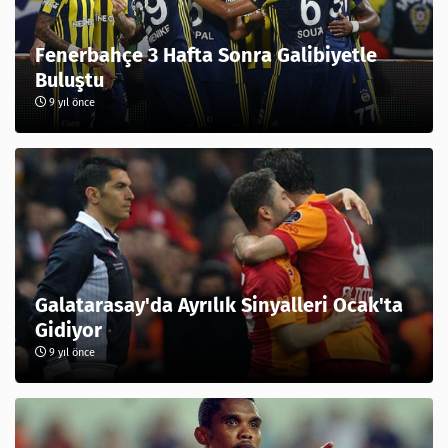
Fenerbahçe 3 Hafta Sonra Galibiyetle
Buluştu
9 yıl önce
Galatarasay'da Ayrılık Sinyalleri Ocak'ta
Gidiyor
9 yıl önce