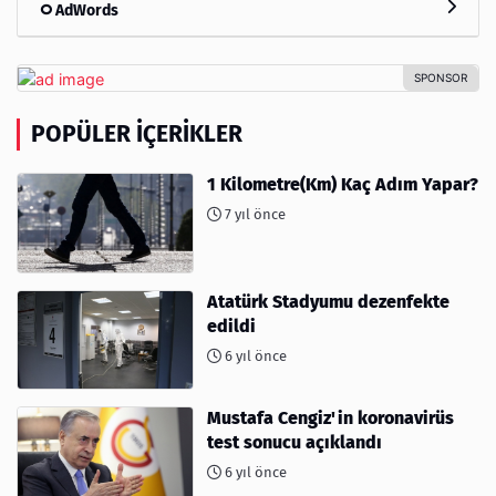
AdWords
POPÜLER İÇERIKLER
1 Kilometre(Km) Kaç Adım Yapar?
7 yıl önce
Atatürk Stadyumu dezenfekte
edildi
6 yıl önce
Mustafa Cengiz'in koronavirüs
test sonucu açıklandı
6 yıl önce