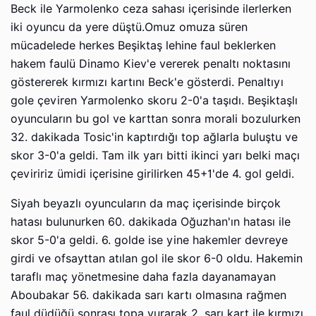
Beck ile Yarmolenko ceza sahası içerisinde ilerlerken
iki oyuncu da yere düştü.Omuz omuza süren
mücadelede herkes Beşiktaş lehine faul beklerken
hakem faulü Dinamo Kiev'e vererek penaltı noktasını
göstererek kırmızı kartını Beck'e gösterdi. Penaltıyı
gole çeviren Yarmolenko skoru 2-0'a taşıdı. Beşiktaşlı
oyuncuların bu gol ve karttan sonra morali bozulurken
32. dakikada Tosic'in kaptırdığı top ağlarla buluştu ve
skor 3-0'a geldi. Tam ilk yarı bitti ikinci yarı belki maçı
çeviririz ümidi içerisine girilirken 45+1'de 4. gol geldi.
Siyah beyazlı oyuncuların da maç içerisinde birçok
hatası bulunurken 60. dakikada Oğuzhan'ın hatası ile
skor 5-0'a geldi. 6. golde ise yine hakemler devreye
girdi ve ofsayttan atılan gol ile skor 6-0 oldu. Hakemin
taraflı maç yönetmesine daha fazla dayanamayan
Aboubakar 56. dakikada sarı kartı olmasına rağmen
faul düdüğü sonrası topa vurarak 2. sarı kart ile kırmızı