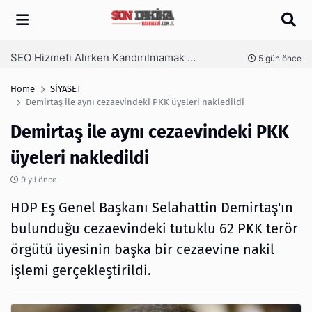
Arama
SEO Hizmeti Alırken Kandırılmamak İçin Bilinmesi Gerekenler
nce
5 gün önce
Home
SİYASET
Demirtaş ile aynı cezaevindeki PKK üyeleri nakledildi
Demirtaş ile aynı cezaevindeki PKK
üyeleri nakledildi
9 yıl önce
HDP Eş Genel Başkanı Selahattin Demirtaş'ın
bulunduğu cezaevindeki tutuklu 62 PKK terör
örgütü üyesinin başka bir cezaevine nakil
işlemi gerçekleştirildi.