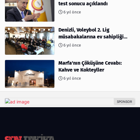
test sonucu açıklandı
6 yıl önce
Denizli, Voleybol 2. Lig
müsabakalarına ev sahipliği
yapıyor
6 yıl önce
Marfa'nın Çöküşüne Cevabı:
Kahve ve Kokteyller
6 yıl önce