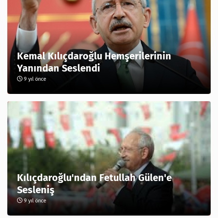
Kemal Kılıçdaroğlu Hemşerilerinin
Yanından Seslendi
9 yıl önce
Kılıçdaroğlu'ndan Fetullah Gülen'e
Sesleniş
9 yıl önce