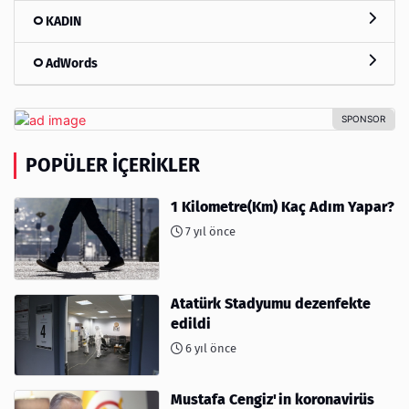
KADIN
AdWords
POPÜLER İÇERIKLER
1 Kilometre(Km) Kaç Adım Yapar?
7 yıl önce
Atatürk Stadyumu dezenfekte
edildi
6 yıl önce
Mustafa Cengiz'in koronavirüs