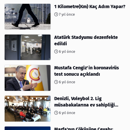
1 Kilometre(Km) Kaç Adım Yapar?
7 yıl önce
Atatürk Stadyumu dezenfekte
edildi
6 yıl önce
Mustafa Cengiz'in koronavirüs
test sonucu açıklandı
6 yıl önce
Denizli, Voleybol 2. Lig
müsabakalarına ev sahipliği
yapıyor
6 yıl önce
Marfa'nın Çöküşüne Cevabı: