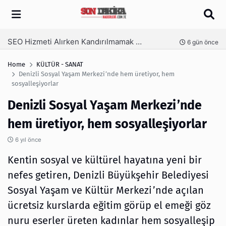
Arama
SEO Hizmeti Alırken Kandırılmamak İçin Bilinmesi Gerekenler
nce
6 gün önce
Home
KÜLTÜR - SANAT
Denizli Sosyal Yaşam Merkezi’nde hem üretiyor, hem
sosyalleşiyorlar
Denizli Sosyal Yaşam Merkezi’nde
hem üretiyor, hem sosyalleşiyorlar
6 yıl önce
Kentin sosyal ve kültürel hayatına yeni bir
nefes getiren, Denizli Büyükşehir Belediyesi
Sosyal Yaşam ve Kültür Merkezi’nde açılan
ücretsiz kurslarda eğitim görüp el emeği göz
nuru eserler üreten kadınlar hem sosyalleşip