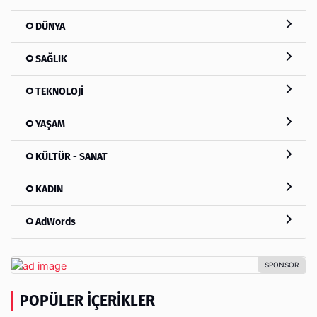
DÜNYA
SAĞLIK
TEKNOLOJİ
YAŞAM
KÜLTÜR - SANAT
KADIN
AdWords
POPÜLER İÇERIKLER