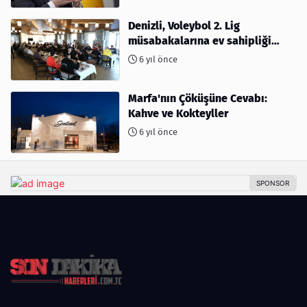
Denizli, Voleybol 2. Lig
müsabakalarına ev sahipliği
yapıyor
6 yıl önce
Marfa'nın Çöküşüne Cevabı:
Kahve ve Kokteyller
6 yıl önce