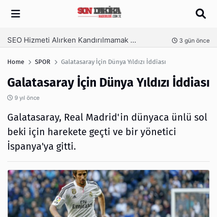
Arama
İzmir Tente ve İzmir Pergola Sistemleri ile Açık Alanlarınızı Dört Mevsim Kullanın
nce
5 gün önce
Home
SPOR
Galatasaray İçin Dünya Yıldızı İddiası
Galatasaray İçin Dünya Yıldızı İddiası
9 yıl önce
Galatasaray, Real Madrid'in dünyaca ünlü sol
beki için harekete geçti ve bir yönetici
İspanya'ya gitti.