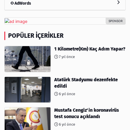
AdWords
POPÜLER İÇERIKLER
1 Kilometre(Km) Kaç Adım Yapar?
7 yıl önce
Atatürk Stadyumu dezenfekte
edildi
6 yıl önce
Mustafa Cengiz'in koronavirüs
test sonucu açıklandı
6 yıl önce