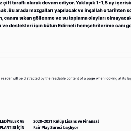
ift taraflı olarak devam ediyor. Yaklaşık 1-1,5 ay içeri
k. Bu arada mazgalları yapılacak ve inşallah o tarihten s
, canını sıkan göllenme ve su toplama olayları olmayacak
tkı ve destekleri için bütün Edirneli hemşehrilerime canı 
 a reader will be distracted by the readable content of a page when looking at its la
LEDİYELER VE
2020-2021 Kulüp Lisans ve Finansal
LANTISI İÇİN
Fair Play Süreci başlıyor