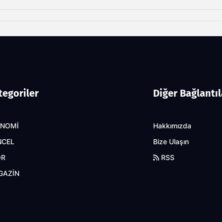
tegoriler
Diğer Bağlantıl
ONOMİ
Hakkımızda
NCEL
Bize Ulaşın
OR
RSS
GAZİN