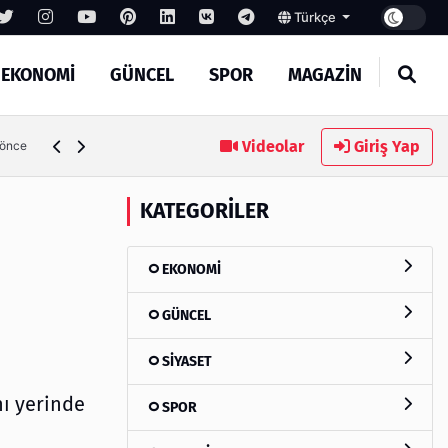
Türkçe
EKONOMİ
GÜNCEL
SPOR
MAGAZİN
Videolar
Giriş Yap
4 gün önce
KATEGORILER
EKONOMİ
GÜNCEL
SİYASET
ı yerinde
SPOR