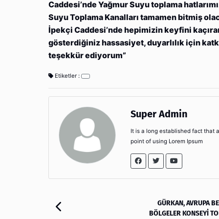
Caddesi’nde Yağmur Suyu toplama hatlarımız ç
Suyu Toplama Kanalları tamamen bitmiş olaca
İpekçi Caddesi’nde hepimizin keyfini kaçıran
gösterdiğiniz hassasiyet, duyarlılık için ka
teşekkür ediyorum”
Etiketler :
Super Admin
It is a long established fact that
point of using Lorem Ipsum
GÜRKAN, AVRUPA BE
BÖLGELER KONSEYİ TOP