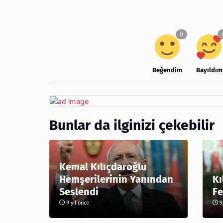
Beğendim
Bayıldım
Bunlar da ilginizi çekebilir
Kemal Kılıçdaroğlu
Hemşerilerinin Yanından
Kı
Seslendi
Fe
9 yıl önce
9 