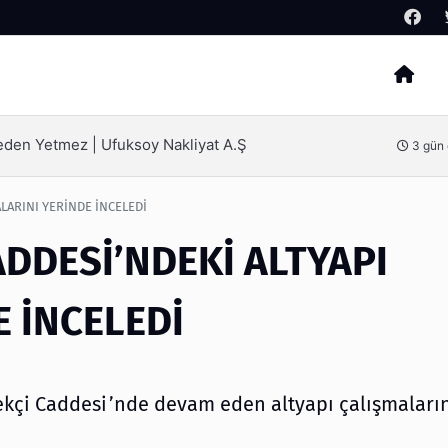
Arama
ırılmamak İçin Bilinmesi Gerekenler
ALARINI YERİNDE İNCELEDİ
ADDESİ’NDEKİ ALTYAPI
 İNCELEDİ
ekçi Caddesi’nde devam eden altyapı çalışmaların