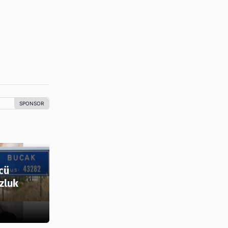
cü
zluk