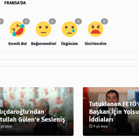
FRANSA'DA
Komik Bu!
Beğenmedim!
Üzgünüm
Sinirlendim
Tutuklanan FETÖ'
lıçdaroğlu'ndan
Başkan İçin Yolsu
tullah Gülen'e Sesleniş
İddiaları
yıl önce
9 yıl önce