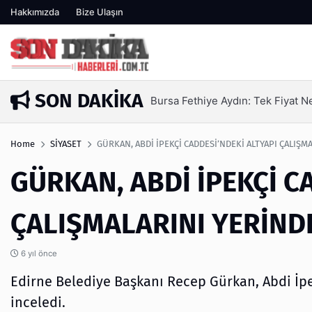
Hakkımızda
Bize Ulaşın
SON DAKIKA
at A.Ş
SEO Hizmeti Alırken Kand
3 gün önce
Home
SİYASET
GÜRKAN, ABDİ İPEKÇİ CADDESİ’NDEKİ ALTYAPI ÇALIŞM
GÜRKAN, ABDİ İPEKÇİ C
ÇALIŞMALARINI YERİNDE
6 yıl önce
Edirne Belediye Başkanı Recep Gürkan, Abdi İp
inceledi.