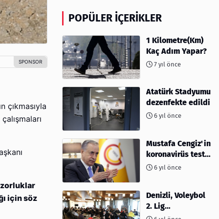
POPÜLER İÇERIKLER
1 Kilometre(Km)
Kaç Adım Yapar?
7 yıl önce
Atatürk Stadyumu
dezenfekte edildi
ın çıkmasıyla
6 yıl önce
 çalışmaları
Mustafa Cengiz'in
aşkanı
koronavirüs test
sonucu açıklandı
6 yıl önce
 zorluklar
Denizli, Voleybol
ı için söz
2. Lig
müsabakalarına