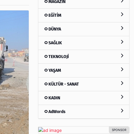
MAGAZİN
EĞİTİM
DÜNYA
SAĞLIK
TEKNOLOJİ
YAŞAM
KÜLTÜR - SANAT
KADIN
AdWords