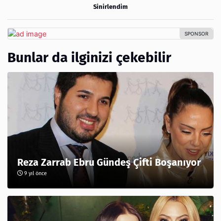
Sinirlendim
Bunlar da ilginizi çekebilir
Reza Zarrab Ebru Gündeş Çifti Boşanıyor
9 yıl önce