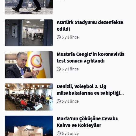
Atatürk Stadyumu dezenfekte
edildi
6 yıl önce
Mustafa Cengiz'in koronavirüs
test sonucu açıklandı
6 yıl önce
Denizli, Voleybol 2. Lig
müsabakalarına ev sahipliği
yapıyor
6 yıl önce
Marfa'nın Çöküşüne Cevabı:
Kahve ve Kokteyller
6 yıl önce