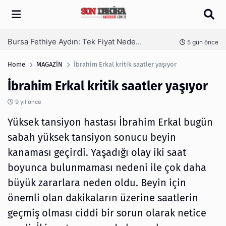
Arama
SEO Hizmeti Alırken Kandırılmamak İçin Bilinmesi Gerekenler
nce
6 gün önce
Home
MAGAZİN
İbrahim Erkal kritik saatler yaşıyor
İbrahim Erkal kritik saatler yaşıyor
9 yıl önce
Yüksek tansiyon hastası İbrahim Erkal bugün
sabah yüksek tansiyon sonucu beyin
kanaması geçirdi. Yaşadığı olay iki saat
boyunca bulunmaması nedeni ile çok daha
büyük zararlara neden oldu. Beyin için
önemli olan dakikaların üzerine saatlerin
geçmiş olması ciddi bir sorun olarak netice