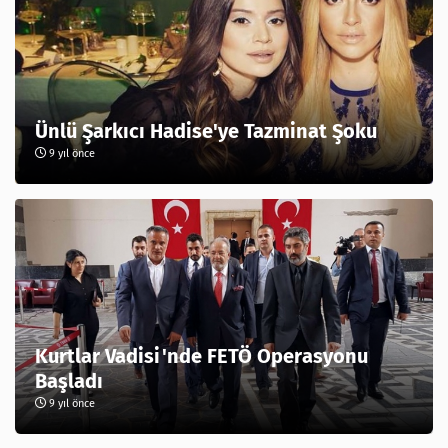
Ünlü Şarkıcı Hadise'ye Tazminat Şoku
9 yıl önce
Kurtlar Vadisi'nde FETÖ Operasyonu
Başladı
9 yıl önce