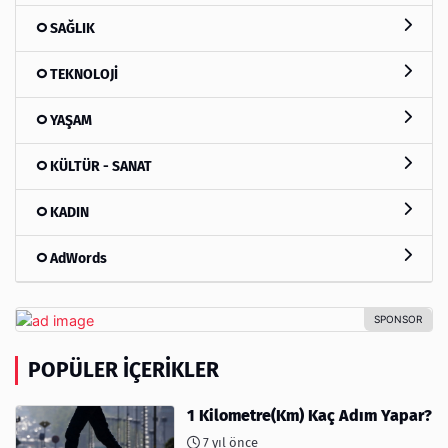
SAĞLIK
TEKNOLOJİ
YAŞAM
KÜLTÜR - SANAT
KADIN
AdWords
POPÜLER İÇERIKLER
1 Kilometre(Km) Kaç Adım Yapar?
7 yıl önce