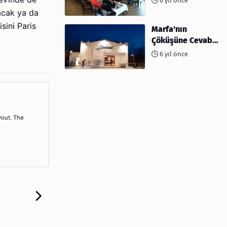
6 yıl önce
ev sahipliği
acak ya da
yapıyor
sini Paris
Marfa'nın
Çöküşüne Cevabı:
Kahve ve
6 yıl önce
Kokteyller
yout. The