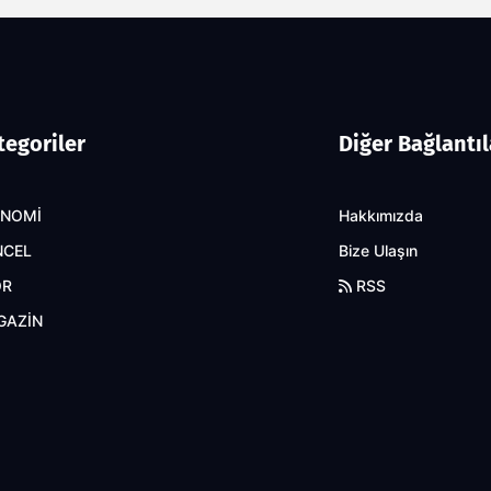
tegoriler
Diğer Bağlantıl
ONOMİ
Hakkımızda
NCEL
Bize Ulaşın
OR
RSS
GAZİN