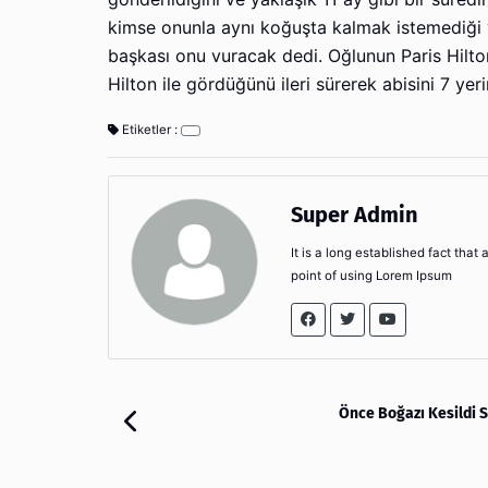
kimse onunla aynı koğuşta kalmak istemediği v
başkası onu vuracak dedi. Oğlunun Paris Hilto
Hilton ile gördüğünü ileri sürerek abisini 7 ye
Etiketler :
Super Admin
It is a long established fact that
point of using Lorem Ipsum
Önce Boğazı Kesildi S