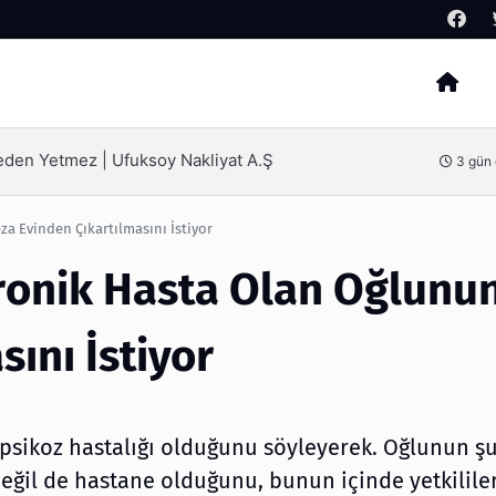
Arama
mak İçin Bilinmesi Gerekenler
4 gü
a Evinden Çıkartılmasını İstiyor
Kronik Hasta Olan Oğlunu
ını İstiyor
 psikoz hastalığı olduğunu söyleyerek. Oğlunun 
eğil de hastane olduğunu, bunun içinde yetkilil