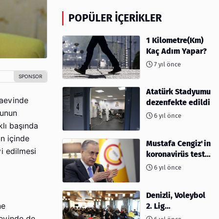
POPÜLER İÇERIKLER
1 Kilometre(Km)
Kaç Adım Yapar?
7 yıl önce
Atatürk Stadyumu
zaevinde
dezenfekte edildi
lunun
6 yıl önce
lı başında
ın içinde
Mustafa Cengiz'in
i edilmesi
koronavirüs test
sonucu açıklandı
6 yıl önce
Denizli, Voleybol
ne
2. Lig
müsabakalarına
 evinde de