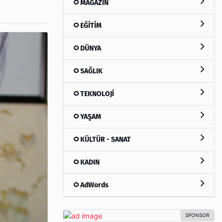
MAGAZİN
EĞİTİM
DÜNYA
SAĞLIK
TEKNOLOJİ
YAŞAM
KÜLTÜR - SANAT
KADIN
AdWords