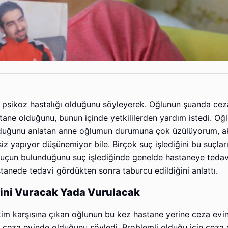
da psikoz hastalığı olduğunu söyleyerek. Oğlunun şuanda ce
tane olduğunu, bunun içinde yetkililerden yardım istedi. Oğ
 olduğunu anlatan anne oğlumun durumuna çok üzülüyorum, ak
siz yapıyor düşünemiyor bile. Birçok suç işlediğini bu suçlar
 suçun bulunduğunu suç işlediğinde genelde hastaneye tedav
astanede tedavi gördükten sonra taburcu edildiğini anlattı.
rini Vuracak Yada Vurulacak
akim karşısına çıkan oğlunun bu kez hastane yerine ceza evi
dir ceza evinde olduğunu söyledi. Problemli olduğu için ceza