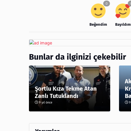
Beğendim
Bayıldım
Bunlar da ilginizi çekebilir
Ak
Şortlu Kıza Tekme Atan
Kı
Zanlı Tutuklandı
Ba
9 yıl önce
9 