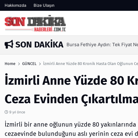
Hakkımızda
Bize Ulaşın
SON DAKIKA
SEO Hizmeti Alırken Kandırılma
3 gün önce
Home
GÜNCEL
İzmirli Anne Yüzde 80 Kronik Hasta Olan Oğlunun Cez
İzmirli Anne Yüzde 80 
Ceza Evinden Çıkartılmas
9 yıl önce
İzmirli bir anne oğlunun yüzde 80 yakınlarında
cezaevinde bulunduğunu aslı yerinin ceza evi d