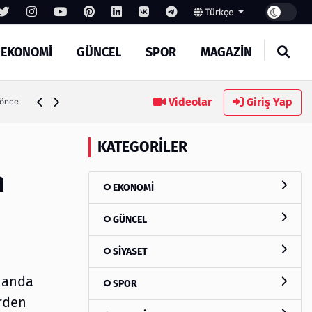
Türkçe
EKONOMİ
GÜNCEL
SPOR
MAGAZİN
Videolar
Giriş Yap
n önce
KATEGORILER
n
EKONOMİ
GÜNCEL
SİYASET
şuanda
SPOR
erden