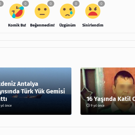
Komik Bu!
Beğenmedim!
Üzgünüm
Sinirlendim
deniz Antalya
yısında Türk Yük Gemisi
ttı
16 Yaşında Katil 
yıl önce
9 yıl önce