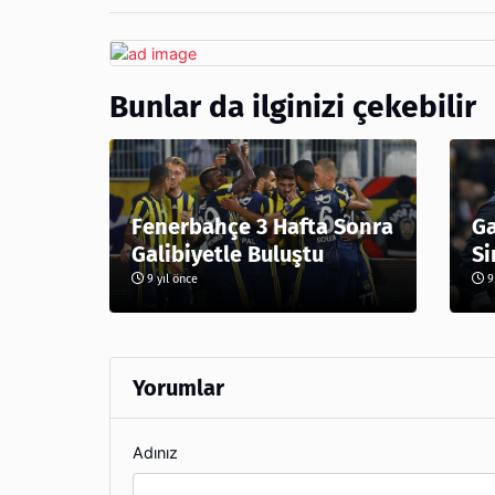
Bunlar da ilginizi çekebilir
Fenerbahçe 3 Hafta Sonra
Ga
Galibiyetle Buluştu
Si
9 yıl önce
9 
Yorumlar
Adınız