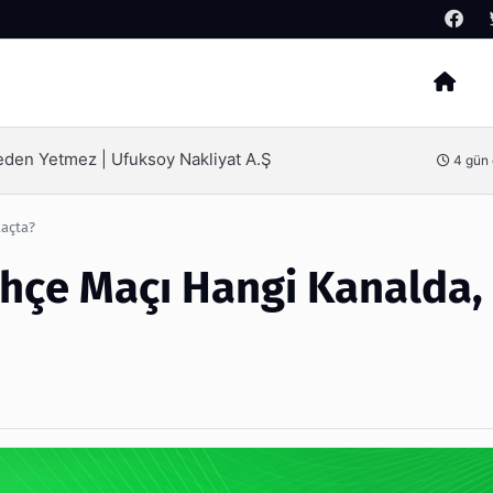
Arama
Neden Yetmez | Ufuksoy Nakliyat A.Ş
4 gün
kaçta?
ahçe Maçı Hangi Kanalda,