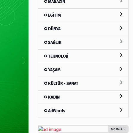
MAGAZİN
EĞİTİM
DÜNYA
SAĞLIK
TEKNOLOJİ
YAŞAM
KÜLTÜR - SANAT
KADIN
AdWords