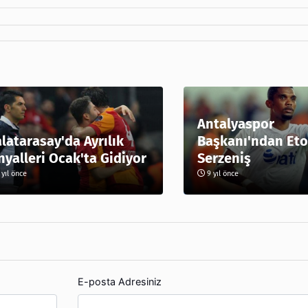
Antalyaspor
latarasay'da Ayrılık
Başkanı'ndan Eto
nyalleri Ocak'ta Gidiyor
Serzeniş
yıl önce
9 yıl önce
E-posta Adresiniz