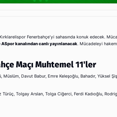
a Kırklarelispor Fenerbahçe'yi sahasında konuk edecek. Mü
e
ASpor kanalından canlı yayınlanacak
. Mücadeleyi hake
ahçe Maçı Muhtemel 11'ler
ü, Müslüm, Davut Babur, Emre Keleşoğlu, Bahadır, Yüksel Ş
z Türüç, Tolgay Arslan, Tolga Ciğerci, Ferdi Kadıoğlu, Rodri