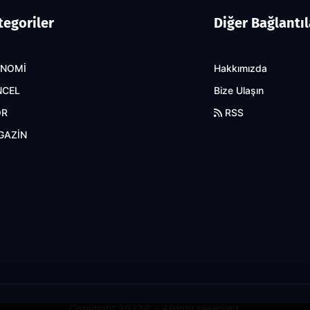
tegoriler
Diğer Bağlantıl
ONOMİ
Hakkımızda
NCEL
Bize Ulaşın
OR
RSS
GAZİN
Copyright 2022© - Allright reserved.