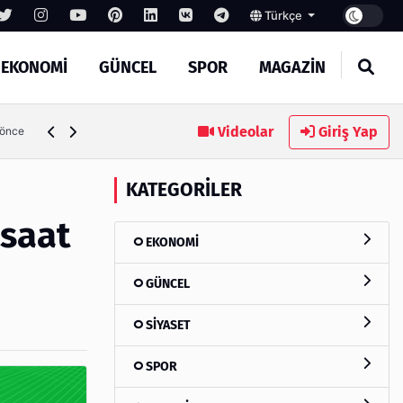
Türkçe
EKONOMİ
GÜNCEL
SPOR
MAGAZİN
SEO Hizmeti Alırken Kandırılmamak İçin Bilinmesi Gerekenl
Videolar
Giriş Yap
 önce
KATEGORILER
 saat
EKONOMİ
GÜNCEL
SİYASET
SPOR