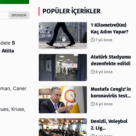
POPÜLER İÇERIKLER
1 Kilometre(Km)
Kaç Adım Yapar?
7 yıl önce
cadele
5
m
Atilla
Atatürk Stadyumu
dezenfekte edildi
6 yıl önce
işman, Caner
Mustafa Cengiz'in
koronavirüs test
sonucu açıklandı
6 yıl önce
gues, Kruse,
Denizli, Voleybol
2. Lig
müsabakalarına