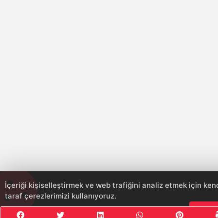
İçeriği kişiselleştirmek ve web trafiğini analiz etmek için ke
taraf çerezlerimizi kullanıyoruz.
Çere