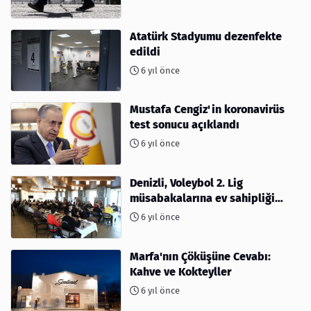
Atatürk Stadyumu dezenfekte
edildi
6 yıl önce
Mustafa Cengiz'in koronavirüs
test sonucu açıklandı
6 yıl önce
Denizli, Voleybol 2. Lig
müsabakalarına ev sahipliği
yapıyor
6 yıl önce
Marfa'nın Çöküşüne Cevabı:
Kahve ve Kokteyller
6 yıl önce