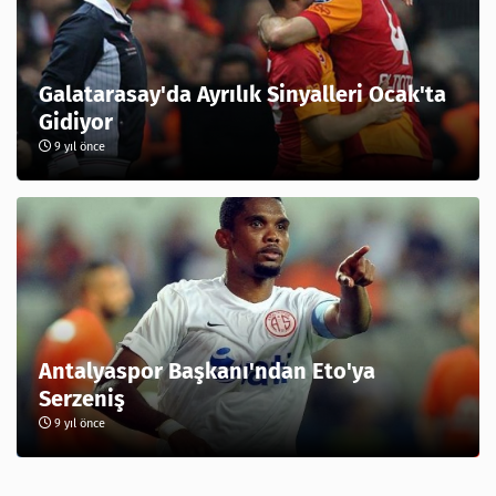
Galatarasay'da Ayrılık Sinyalleri Ocak'ta
Gidiyor
9 yıl önce
Antalyaspor Başkanı'ndan Eto'ya
Serzeniş
9 yıl önce