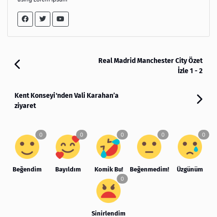
Real Madrid Manchester City Özet
İzle 1 - 2
Kent Konseyi'nden Vali Karahan’a
ziyaret
Beğendim
Bayıldım
Komik Bu!
Beğenmedim!
Üzgünüm
Sinirlendim