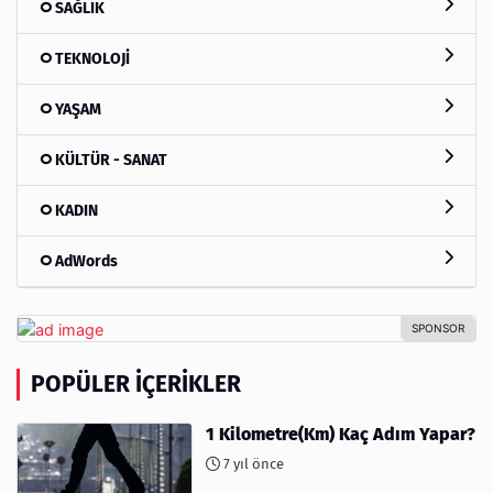
SAĞLIK
TEKNOLOJİ
YAŞAM
KÜLTÜR - SANAT
KADIN
AdWords
POPÜLER İÇERIKLER
1 Kilometre(Km) Kaç Adım Yapar?
7 yıl önce