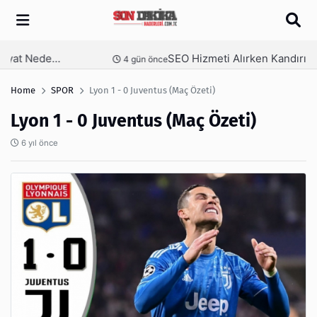
Arama
SEO Hizmeti Alırken Kandırılmamak İçin Bilinmesi Gerekenler
nce
5 gün önce
Home
SPOR
Lyon 1 - 0 Juventus (Maç Özeti)
Lyon 1 - 0 Juventus (Maç Özeti)
6 yıl önce