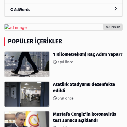
AdWords
POPÜLER İÇERIKLER
1 Kilometre(Km) Kaç Adım Yapar?
7 yıl önce
Atatürk Stadyumu dezenfekte
edildi
6 yıl önce
Mustafa Cengiz'in koronavirüs
test sonucu açıklandı