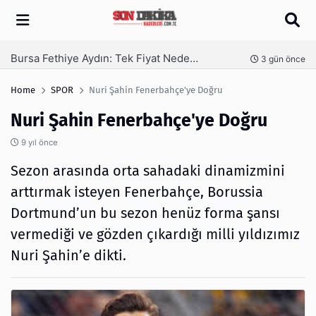
Arama
SEO Hizmeti Alırken Kandırılmamak İçin Bilinmesi Gerekenler
nce
4 gün önce
Home
SPOR
Nuri Şahin Fenerbahçe'ye Doğru
Nuri Şahin Fenerbahçe'ye Doğru
9 yıl önce
Sezon arasında orta sahadaki dinamizmini
arttırmak isteyen Fenerbahçe, Borussia
Dortmund’un bu sezon henüz forma şansı
vermediği ve gözden çıkardığı milli yıldızımız
Nuri Şahin’e dikti.