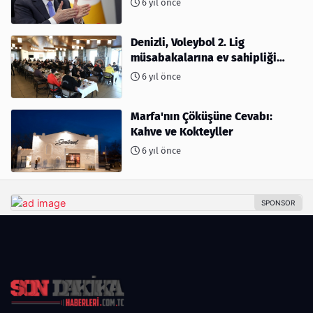
6 yıl önce
Denizli, Voleybol 2. Lig
müsabakalarına ev sahipliği
yapıyor
6 yıl önce
Marfa'nın Çöküşüne Cevabı:
Kahve ve Kokteyller
6 yıl önce