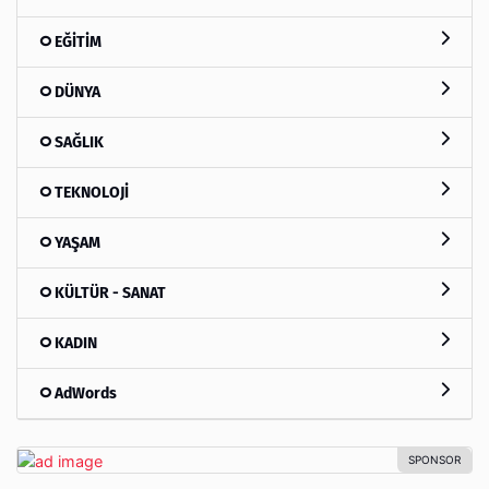
EĞİTİM
DÜNYA
SAĞLIK
TEKNOLOJİ
YAŞAM
KÜLTÜR - SANAT
KADIN
AdWords