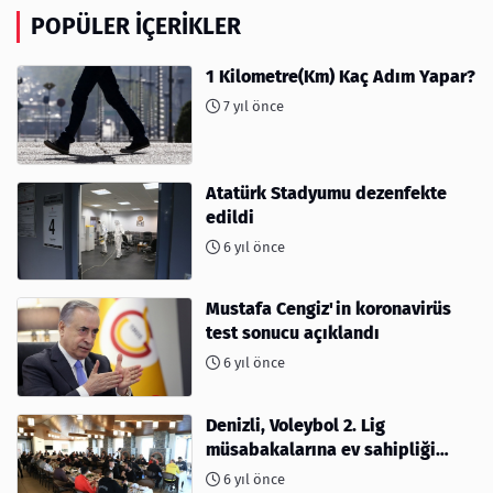
POPÜLER İÇERIKLER
1 Kilometre(Km) Kaç Adım Yapar?
7 yıl önce
Atatürk Stadyumu dezenfekte
edildi
6 yıl önce
Mustafa Cengiz'in koronavirüs
test sonucu açıklandı
6 yıl önce
Denizli, Voleybol 2. Lig
müsabakalarına ev sahipliği
yapıyor
6 yıl önce