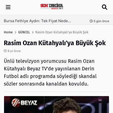
Arama
SEO Hizmeti Alırken Kandırılmamak İçin Bilinmesi Gerekenler
nce
6 gün önce
Home
GÜNCEL
Rasim Ozan Kütahyalı'ya Büyük Şok
Rasim Ozan Kütahyalı'ya Büyük Şok
8 yıl önce
Ünlü televizyon yorumcusu Rasim Ozan
Kütahyalı Beyaz TV'de yayınlanan Derin
Futbol adlı programda söylediği skandal
sözler sonrasında kanaldan kovuldu.