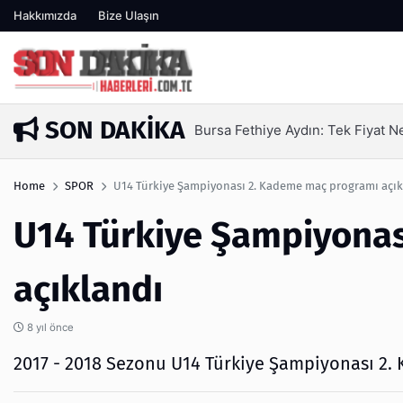
Hakkımızda
Bize Ulaşın
SON DAKIKA
Bursa Fethiye Aydın: Tek Fiyat 
1 gün önce
Home
SPOR
U14 Türkiye Şampiyonası 2. Kademe maç programı açık
U14 Türkiye Şampiyona
açıklandı
8 yıl önce
2017 - 2018 Sezonu U14 Türkiye Şampiyonası 2.