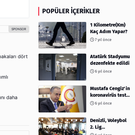
POPÜLER İÇERIKLER
1 Kilometre(Km)
Kaç Adım Yapar?
7 yıl önce
akaları dört
Atatürk Stadyumu
dezenfekte edildi
6 yıl önce
ımlı
Mustafa Cengiz'in
koronavirüs test
ını daha
sonucu açıklandı
6 yıl önce
Denizli, Voleybol
2. Lig
müsabakalarına