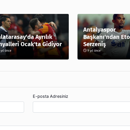
Antalyaspor
latarasay'da Ayrılık
Başkanı'ndan Eto
nyalleri Ocak'ta Gidiyor
Serzeniş
yıl önce
9 yıl önce
E-posta Adresiniz