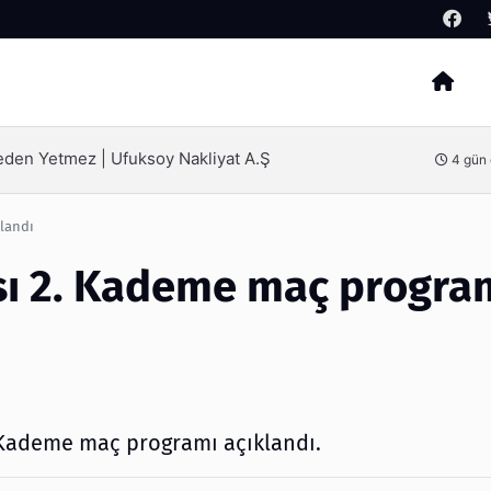
Arama
Neden Yetmez | Ufuksoy Nakliyat A.Ş
4 gün
landı
sı 2. Kademe maç progra
 Kademe maç programı açıklandı.