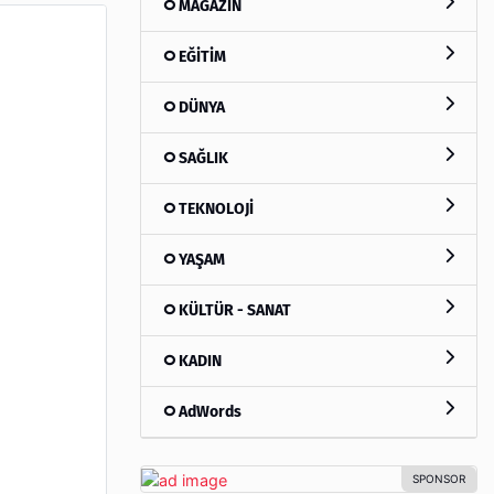
MAGAZİN
EĞİTİM
DÜNYA
SAĞLIK
TEKNOLOJİ
YAŞAM
KÜLTÜR - SANAT
KADIN
AdWords