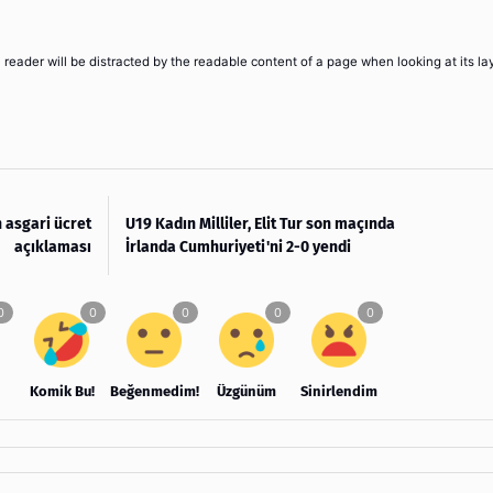
 a reader will be distracted by the readable content of a page when looking at its la
 asgari ücret
U19 Kadın Milliler, Elit Tur son maçında
açıklaması
İrlanda Cumhuriyeti'ni 2-0 yendi
Komik Bu!
Beğenmedim!
Üzgünüm
Sinirlendim