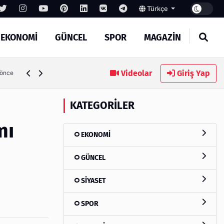
Türkçe
EKONOMİ
GÜNCEL
SPOR
MAGAZİN
SEO Hizmeti Alırken Kandırılmamak İçin Bilinmesi Gerekenl
Videolar
Giriş Yap
 önce
KATEGORILER
mı
EKONOMİ
GÜNCEL
SİYASET
SPOR