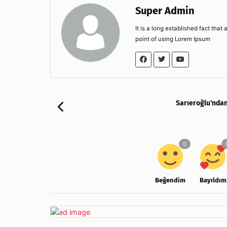
Super Admin
It is a long established fact that
point of using Lorem Ipsum
Sarıeroğlu'ndan
Beğendim
Bayıldım