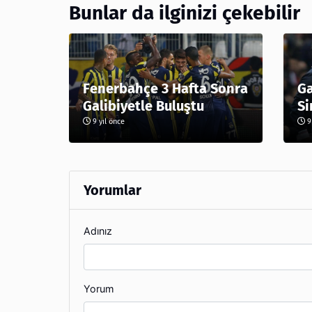
Bunlar da ilginizi çekebilir
Fenerbahçe 3 Hafta Sonra
Ga
Galibiyetle Buluştu
Si
9 yıl önce
9 
Yorumlar
Adınız
Yorum