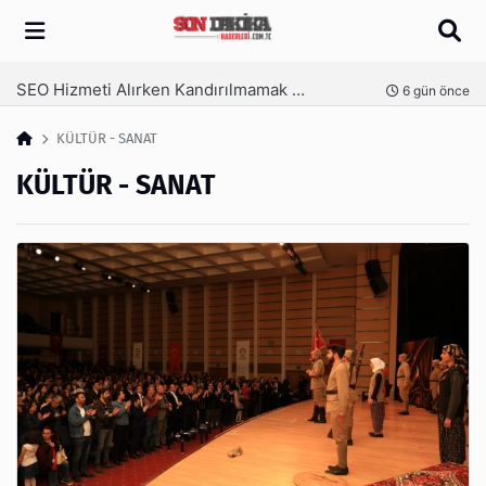
Arama
SEO Hizmeti Alırken Kandırılmamak İçin Bilinmesi Gerekenler
nce
6 gün önce
KÜLTÜR - SANAT
KÜLTÜR - SANAT