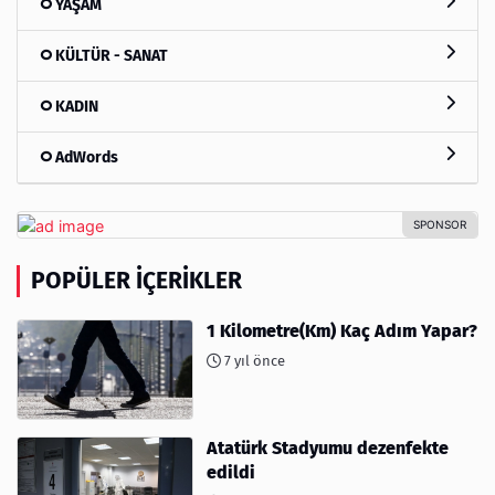
YAŞAM
KÜLTÜR - SANAT
KADIN
AdWords
POPÜLER İÇERIKLER
1 Kilometre(Km) Kaç Adım Yapar?
7 yıl önce
Atatürk Stadyumu dezenfekte
edildi