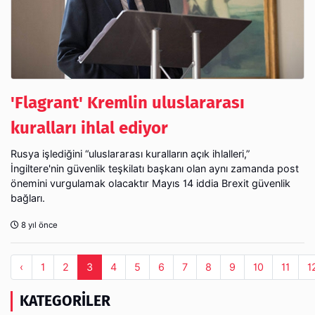
'Flagrant' Kremlin uluslararası
kuralları ihlal ediyor
Rusya işlediğini “uluslararası kuralların açık ihlalleri,”
İngiltere'nin güvenlik teşkilatı başkanı olan aynı zamanda post
önemini vurgulamak olacaktır Mayıs 14 iddia Brexit güvenlik
bağları.
8 yıl önce
‹
1
2
3
4
5
6
7
8
9
10
11
1
KATEGORILER