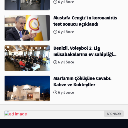
6 yıl önce
Mustafa Cengiz'in koronavirüs
test sonucu açıklandı
6 yıl önce
Denizli, Voleybol 2. Lig
müsabakalarına ev sahipliği
yapıyor
6 yıl önce
Marfa'nın Çöküşüne Cevabı:
Kahve ve Kokteyller
6 yıl önce