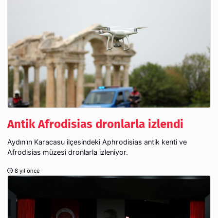
Antik Afrodisias dronlarla izlendi
Aydın'ın Karacasu ilçesindeki Aphrodisias antik kenti ve
Afrodisias müzesi dronlarla izleniyor.
8 yıl önce