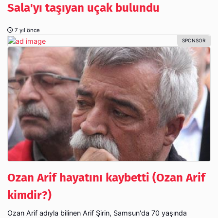
Sala'yı taşıyan uçak bulundu
7 yıl önce
Ozan Arif hayatını kaybetti (Ozan Arif
kimdir?)
Ozan Arif adıyla bilinen Arif Şirin, Samsun'da 70 yaşında