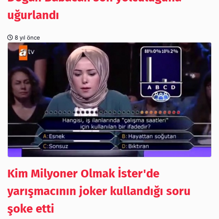
uğurlandı
8 yıl önce
Kim Milyoner Olmak İster'de
yarışmacının joker kullandığı soru
şoke etti