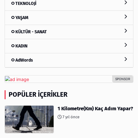
TEKNOLOJİ
YAŞAM
KÜLTÜR - SANAT
KADIN
AdWords
POPÜLER İÇERIKLER
1 Kilometre(Km) Kaç Adım Yapar?
7 yıl önce