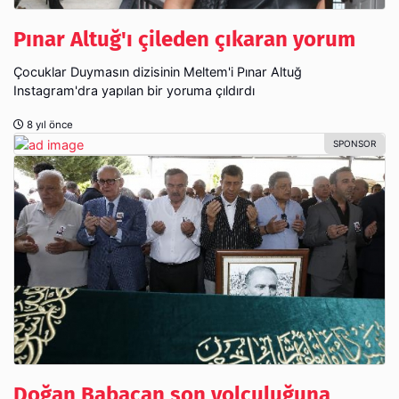
Pınar Altuğ'ı çileden çıkaran yorum
Çocuklar Duymasın dizisinin Meltem'i Pınar Altuğ
Instagram'dra yapılan bir yoruma çıldırdı
8 yıl önce
Doğan Babacan son yolculuğuna