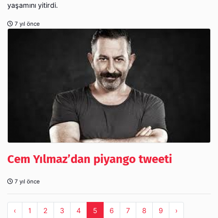
yaşamını yitirdi.
7 yıl önce
Cem Yılmaz’dan piyango tweeti
7 yıl önce
‹
1
2
3
4
5
6
7
8
9
›