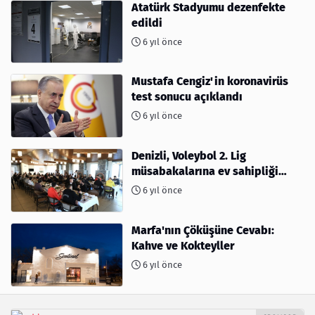
Atatürk Stadyumu dezenfekte
edildi
6 yıl önce
Mustafa Cengiz'in koronavirüs
test sonucu açıklandı
6 yıl önce
Denizli, Voleybol 2. Lig
müsabakalarına ev sahipliği
yapıyor
6 yıl önce
Marfa'nın Çöküşüne Cevabı:
Kahve ve Kokteyller
6 yıl önce