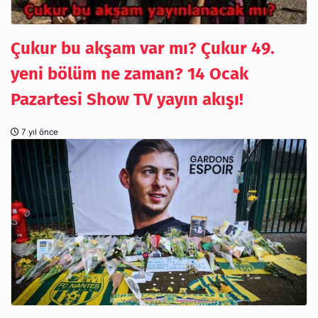
Çukur bu akşam var mı? Çukur 49.
yeni bölüm ne zaman? 14 Ocak
Pazartesi Show TV yayın akışı!
7 yıl önce