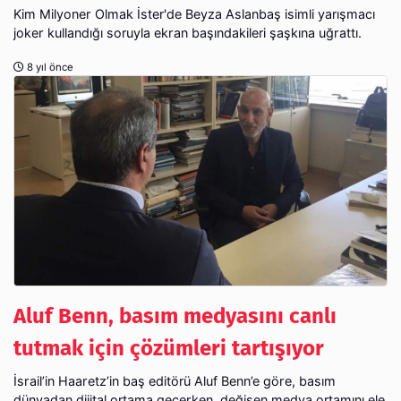
Kim Milyoner Olmak İster'de Beyza Aslanbaş isimli yarışmacı
joker kullandığı soruyla ekran başındakileri şaşkına uğrattı.
8 yıl önce
Aluf Benn, basım medyasını canlı
tutmak için çözümleri tartışıyor
İsrail’in Haaretz’in baş editörü Aluf Benn’e göre, basım
dünyadan dijital ortama geçerken, değişen medya ortamını ele