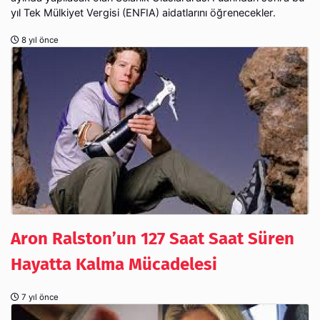
yıl Tek Mülkiyet Vergisi (ENFIA) aidatlarını öğrenecekler.
8 yıl önce
Aron Ralston’un 127 Saat Saat Süren
Hayatta Kalma Mücadelesi
7 yıl önce