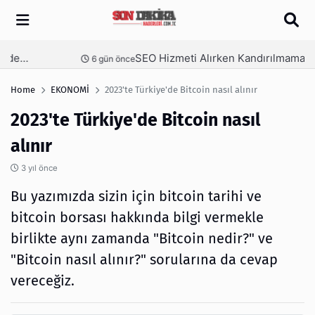
Arama
SEO Hizmeti Alırken Kandırılmamak İçin Bilinmesi Gerekenler
nce
1 hafta önce
Home
EKONOMİ
2023'te Türkiye'de Bitcoin nasıl alınır
2023'te Türkiye'de Bitcoin nasıl
alınır
3 yıl önce
Bu yazımızda sizin için bitcoin tarihi ve
bitcoin borsası hakkında bilgi vermekle
birlikte aynı zamanda "Bitcoin nedir?" ve
"Bitcoin nasıl alınır?" sorularına da cevap
vereceğiz.