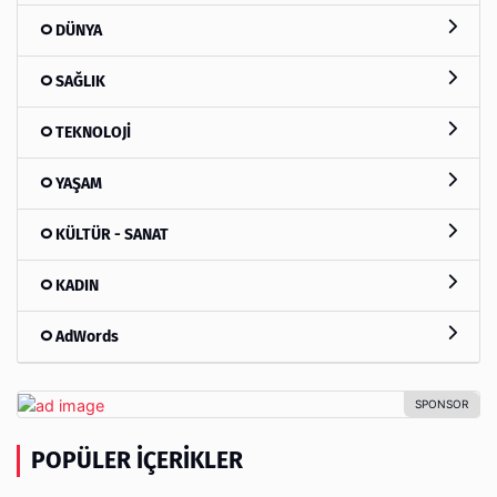
DÜNYA
SAĞLIK
TEKNOLOJİ
YAŞAM
KÜLTÜR - SANAT
KADIN
AdWords
POPÜLER İÇERIKLER