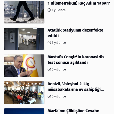
1 Kilometre(Km) Kaç Adım Yapar?
7 yıl önce
Atatürk Stadyumu dezenfekte
edildi
6 yıl önce
Mustafa Cengiz'in koronavirüs
test sonucu açıklandı
6 yıl önce
Denizli, Voleybol 2. Lig
müsabakalarına ev sahipliği
yapıyor
6 yıl önce
Marfa'nın Çöküşüne Cevabı: