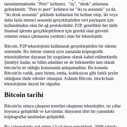
tanımlanmaktadır. "Peer" kelimesi, "eş", "denk" anlamına
gelmektedir. "Peer to peer" kelimesi ise "iki eş arasında" ya da
"iki denk arasında" şeklinde kullanılan bir kelime olup, iki veya
daha fazla istemci arasında gerçekleştirilen veri paylaşımı için
kullanılmakta olan bir ağ protokolüdür. P2P, genellikle her türlü
finansal işlemin gerçekleştirilmesi için gerekli olan güvenli
ortamın ortaya çıkmasına yardımcı olan bir teknolojidir.
Bitcoin, P2P teknolojisini kullanarak gerçekleştirilen bir ödeme
sistemidir. Bu ödeme sistemi aynı zamanda kriptografik
teknolojilerine dayanan bir uygulama olarak kabul edilmektedir.
Şimdiye kadar, ne bilim adamları ne de hükümetler tam olarak
bitcoin'in ne olduğu konusunda anlaşamadılar. Bu konuda
Bitcoin'in varlık, para birimi, emtia, koleksiyon gibi farklı şeyler
olduğunu ifade edenler olmuştur. Aslında Bitcoin, blockchain
teknolojisine dayalı bir olgudur.
Bitcoin tarihi
Bitcoin'in ortaya çıkışının temelini oluşturan teknolojiler, on yıllar
boyunca geliştirildi ve kavramlar, dünyanın dört bir yanındaki
kriptograflar tarafından geliştirildi.
Bu çalışmalarda asıl atılım 13 yıl önce gerçekleşti. 2008 yılında