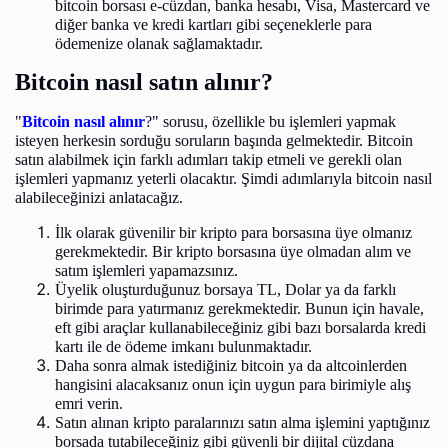
bitcoin borsası e-cüzdan, banka hesabı, Visa, Mastercard ve
diğer banka ve kredi kartları gibi seçeneklerle para
ödemenize olanak sağlamaktadır.
Bitcoin nasıl satın alınır?
"
Bitcoin nasıl alınır
?" sorusu, özellikle bu işlemleri yapmak
isteyen herkesin sorduğu soruların başında gelmektedir. Bitcoin
satın alabilmek için farklı adımları takip etmeli ve gerekli olan
işlemleri yapmanız yeterli olacaktır. Şimdi adımlarıyla bitcoin nasıl
alabileceğinizi anlatacağız.
İlk olarak güvenilir bir kripto para borsasına üye olmanız
gerekmektedir. Bir kripto borsasına üye olmadan alım ve
satım işlemleri yapamazsınız.
Üyelik oluşturduğunuz borsaya TL, Dolar ya da farklı
birimde para yatırmanız gerekmektedir. Bunun için havale,
eft gibi araçlar kullanabileceğiniz gibi bazı borsalarda kredi
kartı ile de ödeme imkanı bulunmaktadır.
Daha sonra almak istediğiniz bitcoin ya da altcoinlerden
hangisini alacaksanız onun için uygun para birimiyle alış
emri verin.
Satın alınan kripto paralarınızı satın alma işlemini yaptığınız
borsada tutabileceğiniz gibi güvenli bir dijital cüzdana