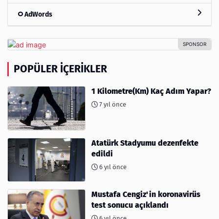
AdWords
POPÜLER İÇERIKLER
1 Kilometre(Km) Kaç Adım Yapar?
7 yıl önce
Atatürk Stadyumu dezenfekte
edildi
6 yıl önce
Mustafa Cengiz'in koronavirüs
test sonucu açıklandı
6 yıl önce