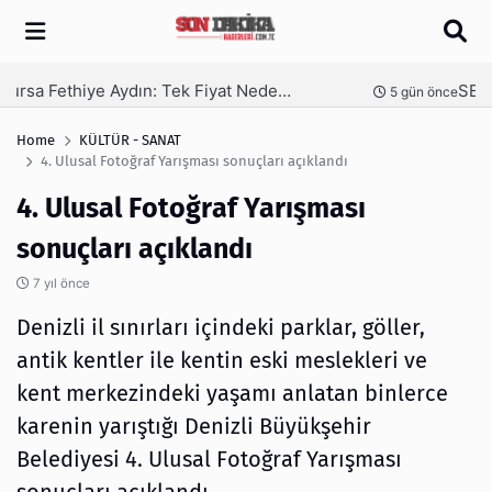
Arama
SEO Hizmeti Alırken Kandırılmamak İçin Bilinmesi Gerekenler
nce
6 gün önce
Home
KÜLTÜR - SANAT
4. Ulusal Fotoğraf Yarışması sonuçları açıklandı
4. Ulusal Fotoğraf Yarışması
sonuçları açıklandı
7 yıl önce
Denizli il sınırları içindeki parklar, göller,
antik kentler ile kentin eski meslekleri ve
kent merkezindeki yaşamı anlatan binlerce
karenin yarıştığı Denizli Büyükşehir
Belediyesi 4. Ulusal Fotoğraf Yarışması