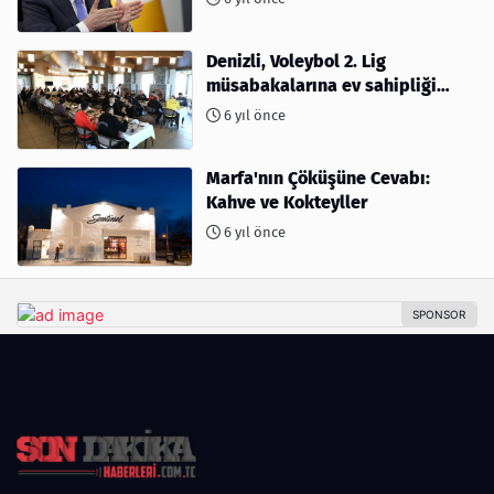
Denizli, Voleybol 2. Lig
müsabakalarına ev sahipliği
yapıyor
6 yıl önce
Marfa'nın Çöküşüne Cevabı:
Kahve ve Kokteyller
6 yıl önce