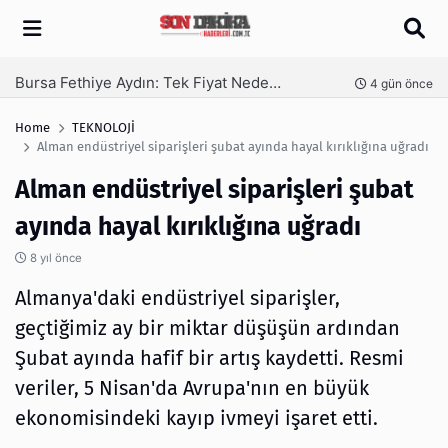
Arama
SEO Hizmeti Alırken Kandırılmamak İçin Bilinmesi Gerekenler
nce
5 gün önce
Home
TEKNOLOJİ
Alman endüstriyel siparişleri şubat ayında hayal kırıklığına uğradı
Alman endüstriyel siparişleri şubat
ayında hayal kırıklığına uğradı
8 yıl önce
Almanya'daki endüstriyel siparişler,
geçtiğimiz ay bir miktar düşüşün ardından
Şubat ayında hafif bir artış kaydetti. Resmi
veriler, 5 Nisan'da Avrupa'nın en büyük
ekonomisindeki kayıp ivmeyi işaret etti.