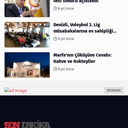
test sonucu açıklandı
6 yıl önce
Denizli, Voleybol 2. Lig
müsabakalarına ev sahipliği
yapıyor
6 yıl önce
Marfa'nın Çöküşüne Cevabı:
Kahve ve Kokteyller
6 yıl önce