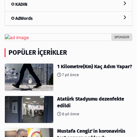
KADIN
AdWords
POPÜLER İÇERIKLER
1 Kilometre(Km) Kaç Adım Yapar?
7 yıl önce
Atatürk Stadyumu dezenfekte
edildi
6 yıl önce
Mustafa Cengiz'in koronavirüs